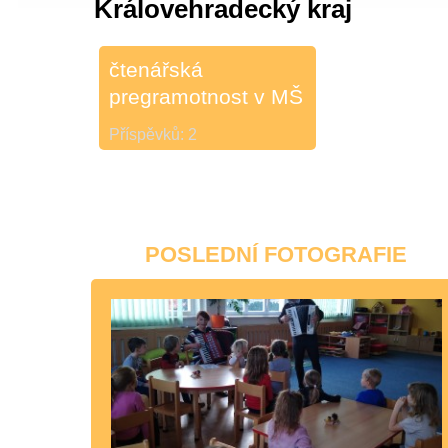
Královehradecký kraj
čtenářská
pregramotnost v MŠ
Příspěvků:
2
POSLEDNÍ FOTOGRAFIE