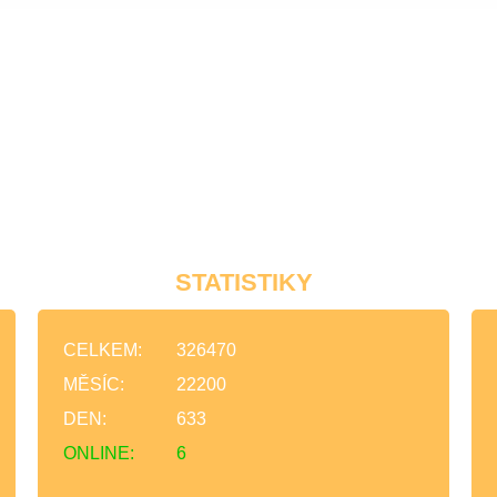
STATISTIKY
CELKEM:
326470
MĚSÍC:
22200
DEN:
633
ONLINE:
6