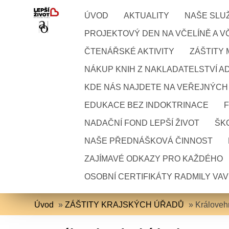
ÚVOD
AKTUALITY
NAŠE SLU
PROJEKTOVÝ DEN NA VČELÍNĚ A VČ
ČTENÁŘSKÉ AKTIVITY
ZÁŠTITY
NÁKUP KNIH Z NAKLADATELSTVÍ A
KDE NÁS NAJDETE NA VEŘEJNÝCH
EDUKACE BEZ INDOKTRINACE
NADAČNÍ FOND LEPŠÍ ŽIVOT
ŠKO
NAŠE PŘEDNÁŠKOVÁ ČINNOST
ZAJÍMAVÉ ODKAZY PRO KAŽDÉHO
OSOBNÍ CERTIFIKÁTY RADMILY VA
Úvod
»
ZÁŠTITY KRAJSKÝCH ÚŘADŮ
»
Královeh