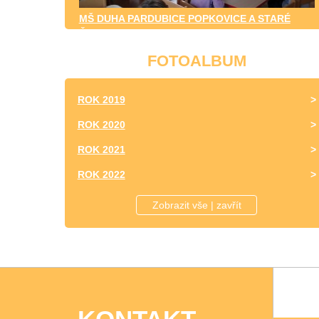
MŠ DUHA PARDUBICE POPKOVICE A STARÉ
ČIVICE
FOTOALBUM
ROK 2019
ROK 2020
ROK 2021
ROK 2022
ROK 2023
Zobrazit vše | zavřít