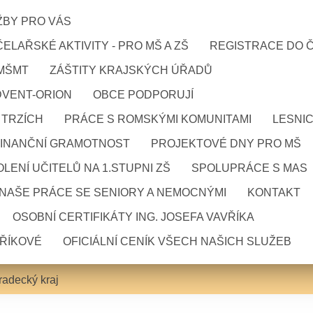
ŽBY PRO VÁS
ELAŘSKÉ AKTIVITY - PRO MŠ A ZŠ
REGISTRACE DO 
 MŠMT
ZÁŠTITY KRAJSKÝCH ÚŘADŮ
DVENT-ORION
OBCE PODPORUJÍ
 TRZÍCH
PRÁCE S ROMSKÝMI KOMUNITAMI
LESNI
FINANČNÍ GRAMOTNOST
PROJEKTOVÉ DNY PRO MŠ
LENÍ UČITELŮ NA 1.STUPNI ZŠ
SPOLUPRÁCE S MAS
NAŠE PRÁCE SE SENIORY A NEMOCNÝMI
KONTAKT
OSOBNÍ CERTIFIKÁTY ING. JOSEFA VAVŘÍKA
VŘÍKOVÉ
OFICIÁLNÍ CENÍK VŠECH NAŠICH SLUŽEB
radecký kraj