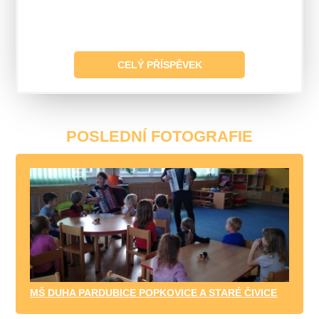
CELÝ PŘÍSPĚVEK
POSLEDNÍ FOTOGRAFIE
MŠ DUHA PARDUBICE POPKOVICE A STARÉ ČIVICE