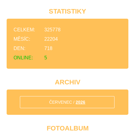
STATISTIKY
CELKEM:
325778
MĚSÍC:
22204
DEN:
718
ONLINE:
5
ARCHIV
ČERVENEC /
2026
FOTOALBUM