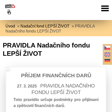
Úvod
»
Nadační fond LEPŠÍ ŽIVOT
»
PRAVIDLA
Nadačního fondu LEPŠÍ ŽIVOT
PRAVIDLA Nadačního fondu
LEPŠÍ ŽIVOT
PŘÍJEM FINANČNÍCH DARŮ
PRAVIDLA NADAČNÍHO
27. 3. 2025
FONDU LEPŠÍ ŽIVOT
Toto pravidlo určuje podmínky pro přijímaní
a zpětvzetí finančních darů.