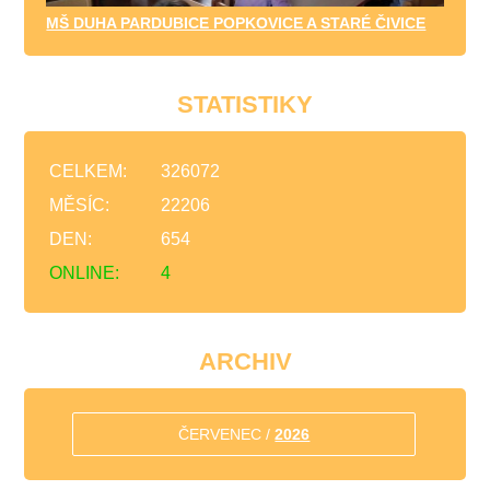
MŠ DUHA PARDUBICE POPKOVICE A STARÉ ČIVICE
STATISTIKY
CELKEM:
326072
MĚSÍC:
22206
DEN:
654
ONLINE:
4
ARCHIV
ČERVENEC /
2026