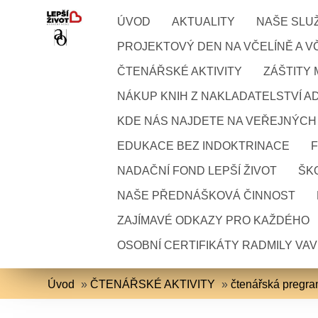
ÚVOD
AKTUALITY
NAŠE SLU
PROJEKTOVÝ DEN NA VČELÍNĚ A VČ
ČTENÁŘSKÉ AKTIVITY
ZÁŠTITY
NÁKUP KNIH Z NAKLADATELSTVÍ A
KDE NÁS NAJDETE NA VEŘEJNÝCH
EDUKACE BEZ INDOKTRINACE
NADAČNÍ FOND LEPŠÍ ŽIVOT
ŠKO
NAŠE PŘEDNÁŠKOVÁ ČINNOST
ZAJÍMAVÉ ODKAZY PRO KAŽDÉHO
OSOBNÍ CERTIFIKÁTY RADMILY VA
Úvod
»
ČTENÁŘSKÉ AKTIVITY
»
čtenářská pregr