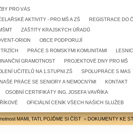
ŽBY PRO VÁS
ELAŘSKÉ AKTIVITY - PRO MŠ A ZŠ
REGISTRACE DO 
 MŠMT
ZÁŠTITY KRAJSKÝCH ÚŘADŮ
DVENT-ORION
OBCE PODPORUJÍ
 TRZÍCH
PRÁCE S ROMSKÝMI KOMUNITAMI
LESNI
FINANČNÍ GRAMOTNOST
PROJEKTOVÉ DNY PRO MŠ
LENÍ UČITELŮ NA 1.STUPNI ZŠ
SPOLUPRÁCE S MAS
NAŠE PRÁCE SE SENIORY A NEMOCNÝMI
KONTAKT
OSOBNÍ CERTIFIKÁTY ING. JOSEFA VAVŘÍKA
VŘÍKOVÉ
OFICIÁLNÍ CENÍK VŠECH NAŠICH SLUŽEB
amotnost MAMI, TATI, POJĎME SI ČÍST
»
DOKUMENTY KE ST