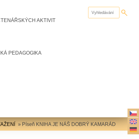
ČTENÁŘSKÝCH AKTIVIT
CKÁ PEDAGOGIKA
AŽENÍ
»
Píseň KNIHA JE NÁŠ DOBRÝ KAMARÁD