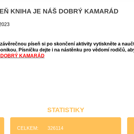
SEŇ KNIHA JE NÁŠ DOBRÝ KAMARÁD
 2023
závěrečnou píseň si po skončení aktivity vytiskněte a naučt
nikou. Písničku dejte i na nástěnku pro vědomí rodičů, aby 
 DOBRÝ KAMARÁD
STATISTIKY
CELKEM:
326114