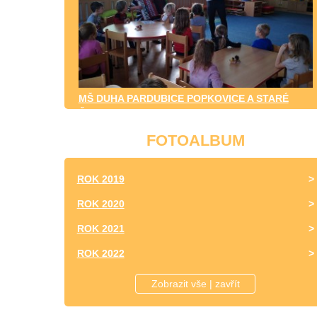
MŠ DUHA PARDUBICE POPKOVICE A STARÉ
ČIVICE
FOTOALBUM
ROK 2019
ROK 2020
ROK 2021
ROK 2022
ROK 2023
Zobrazit vše | zavřít