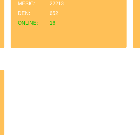
MĚSÍC:
22213
DEN:
652
ONLINE:
16