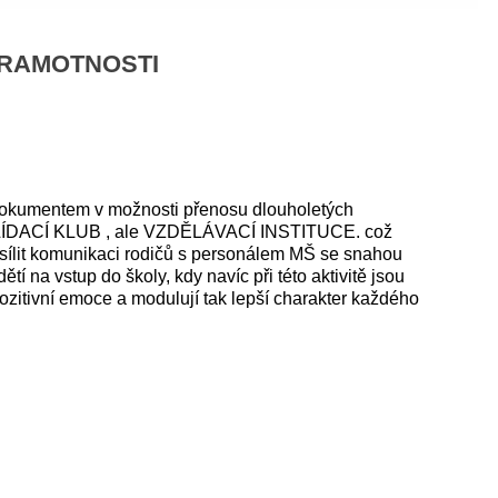
GRAMOTNOSTI
dokumentem v možnosti přenosu dlouholetých
 HLÍDACÍ KLUB , ale VZDĚLÁVACÍ INSTITUCE. což
osílit komunikaci rodičů s personálem MŠ se snahou
tí na vstup do školy, kdy navíc při této aktivitě jsou
zitivní emoce a modulují tak lepší charakter každého