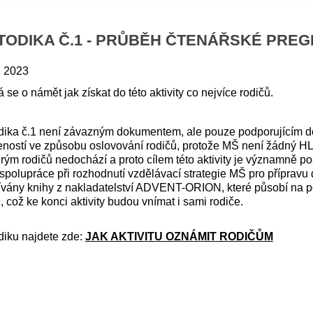
TODIKA Č.1 - PRŮBĚH ČTENÁŘSKÉ PRE
. 2023
 se o námět jak získat do této aktivity co nejvíce rodičů.
dika č.1 není závazným dokumentem, ale pouze podporujícím 
eností ve způsobu oslovování rodičů, protože MŠ není žádný
rým rodičů nedochází a proto cílem této aktivity je významně p
 spolupráce při rozhodnutí vzdělávací strategie MŠ pro přípravu dě
vány knihy z nakladatelství ADVENT-ORION, které působí na po
e, což ke konci aktivity budou vnímat i sami rodiče.
iku najdete zde:
JAK AKTIVITU OZNÁMIT RODIČŮM