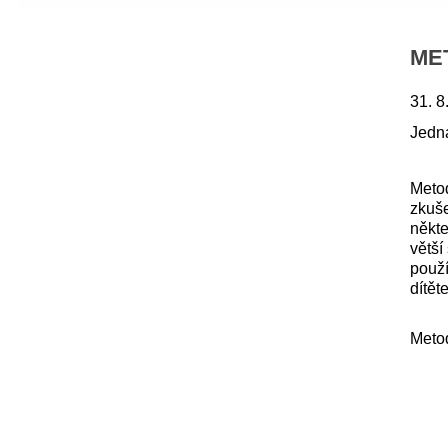
ME
31. 8
Jedná
Meto
zkuš
někte
větší
použí
dítět
Metod