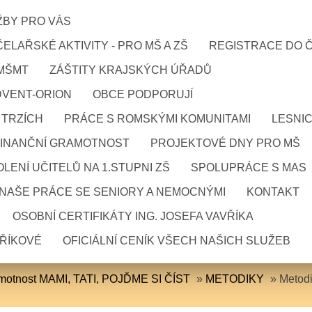
ŽBY PRO VÁS
ELAŘSKÉ AKTIVITY - PRO MŠ A ZŠ
REGISTRACE DO 
 MŠMT
ZÁŠTITY KRAJSKÝCH ÚŘADŮ
DVENT-ORION
OBCE PODPORUJÍ
 TRZÍCH
PRÁCE S ROMSKÝMI KOMUNITAMI
LESNI
FINANČNÍ GRAMOTNOST
PROJEKTOVÉ DNY PRO MŠ
LENÍ UČITELŮ NA 1.STUPNI ZŠ
SPOLUPRÁCE S MAS
NAŠE PRÁCE SE SENIORY A NEMOCNÝMI
KONTAKT
OSOBNÍ CERTIFIKÁTY ING. JOSEFA VAVŘÍKA
VŘÍKOVÉ
OFICIÁLNÍ CENÍK VŠECH NAŠICH SLUŽEB
amotnost MAMI, TATI, POJĎME SI ČÍST
»
METODIKY
»
Metod