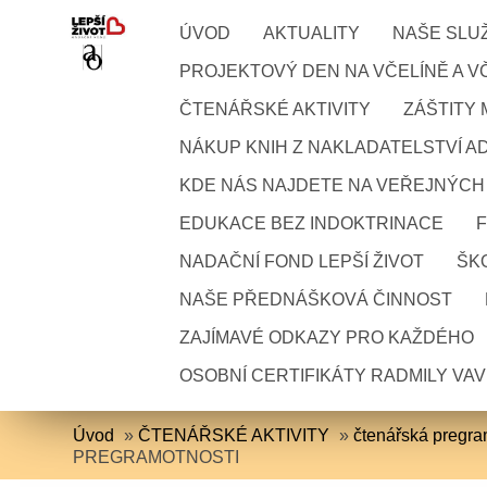
ÚVOD
AKTUALITY
NAŠE SLU
PROJEKTOVÝ DEN NA VČELÍNĚ A VČ
ČTENÁŘSKÉ AKTIVITY
ZÁŠTITY
NÁKUP KNIH Z NAKLADATELSTVÍ A
KDE NÁS NAJDETE NA VEŘEJNÝCH
EDUKACE BEZ INDOKTRINACE
NADAČNÍ FOND LEPŠÍ ŽIVOT
ŠKO
NAŠE PŘEDNÁŠKOVÁ ČINNOST
ZAJÍMAVÉ ODKAZY PRO KAŽDÉHO
OSOBNÍ CERTIFIKÁTY RADMILY VA
Úvod
»
ČTENÁŘSKÉ AKTIVITY
»
čtenářská pregr
PREGRAMOTNOSTI