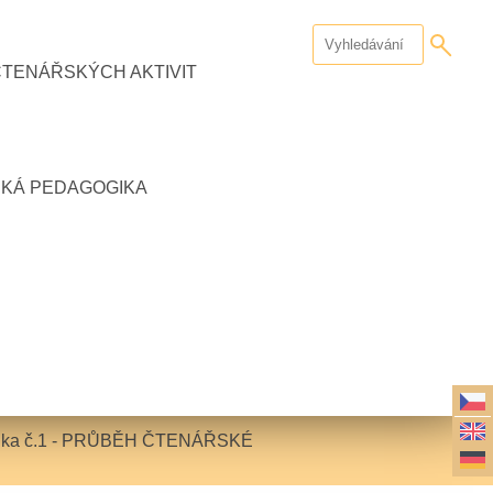
ČTENÁŘSKÝCH AKTIVIT
CKÁ PEDAGOGIKA
ika č.1 - PRŮBĚH ČTENÁŘSKÉ