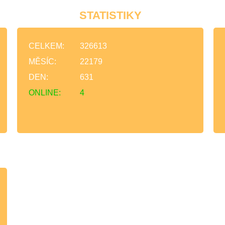
STATISTIKY
CELKEM:
326613
MĚSÍC:
22179
DEN:
631
ONLINE:
4