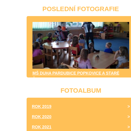
POSLEDNÍ FOTOGRAFIE
MŠ DUHA PARDUBICE POPKOVICE A STARÉ
ČIVICE
FOTOALBUM
ROK 2019
ROK 2020
ROK 2021