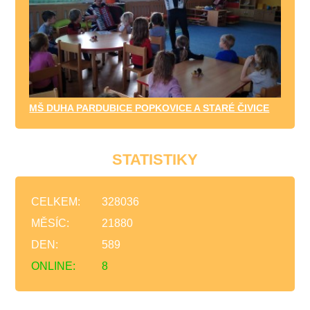
MŠ DUHA PARDUBICE POPKOVICE A STARÉ ČIVICE
STATISTIKY
CELKEM:
328036
MĚSÍC:
21880
DEN:
589
ONLINE:
8