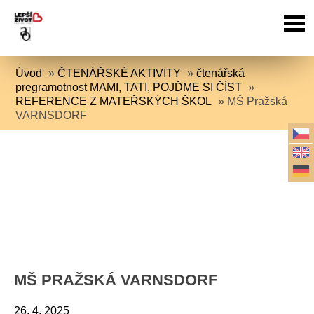
Úvod
»
ČTENÁŘSKÉ AKTIVITY
»
čtenářská
pregramotnost MAMI, TATI, POJĎME SI ČÍST
»
REFERENCE Z MATEŘSKÝCH ŠKOL
»
MŠ Pražská
VARNSDORF
MŠ PRAŽSKÁ VARNSDORF
26. 4. 2025