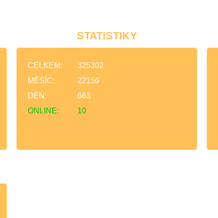
STATISTIKY
CELKEM:
325302
MĚSÍC:
22156
DEN:
663
ONLINE:
10