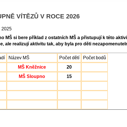
UPNĚ VÍTĚZŮ V ROCE 2026
. 2025
 MŠ si bere příklad z ostatních MŠ a přistupují k této aktivi
e, ale realizují aktivitu tak, aby byla pro děti nezapomenut
adí
Název MŠ
Počet dětí
Počet bodů
MŠ Kněžnice
20
MŠ Sloupno
15