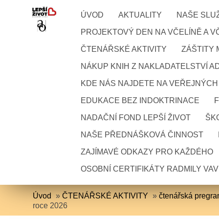
ÚVOD
AKTUALITY
NAŠE SLU
PROJEKTOVÝ DEN NA VČELÍNĚ A VČ
ČTENÁŘSKÉ AKTIVITY
ZÁŠTITY
NÁKUP KNIH Z NAKLADATELSTVÍ A
KDE NÁS NAJDETE NA VEŘEJNÝCH
EDUKACE BEZ INDOKTRINACE
NADAČNÍ FOND LEPŠÍ ŽIVOT
ŠKO
NAŠE PŘEDNÁŠKOVÁ ČINNOST
ZAJÍMAVÉ ODKAZY PRO KAŽDÉHO
OSOBNÍ CERTIFIKÁTY RADMILY VA
Úvod
»
ČTENÁŘSKÉ AKTIVITY
»
čtenářská pregr
roce 2026