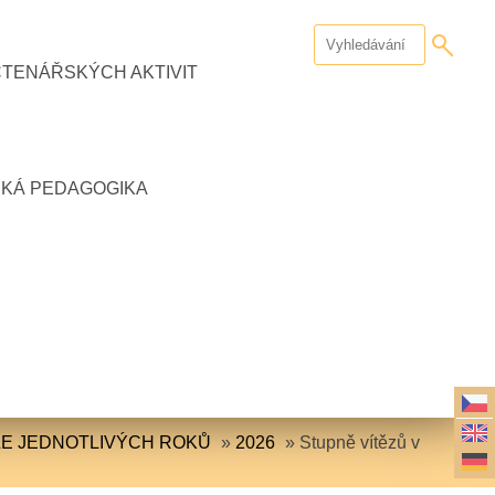
ČTENÁŘSKÝCH AKTIVIT
CKÁ PEDAGOGIKA
LE JEDNOTLIVÝCH ROKŮ
»
2026
»
Stupně vítězů v