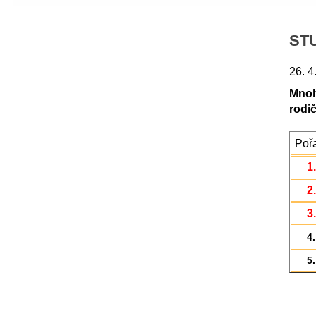
ST
26. 4
Mnoho
rodič
Poř
1.
2.
3.
4.
5.