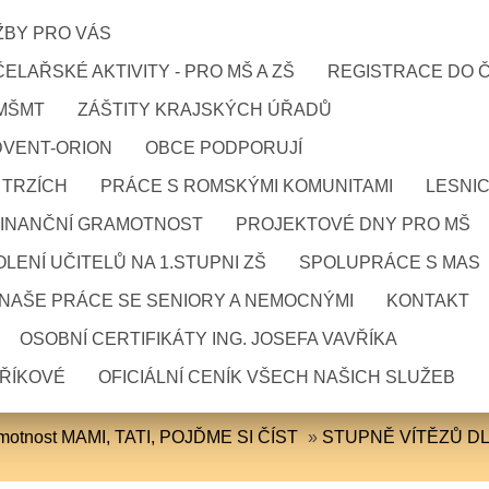
ŽBY PRO VÁS
ELAŘSKÉ AKTIVITY - PRO MŠ A ZŠ
REGISTRACE DO 
 MŠMT
ZÁŠTITY KRAJSKÝCH ÚŘADŮ
DVENT-ORION
OBCE PODPORUJÍ
 TRZÍCH
PRÁCE S ROMSKÝMI KOMUNITAMI
LESNI
FINANČNÍ GRAMOTNOST
PROJEKTOVÉ DNY PRO MŠ
LENÍ UČITELŮ NA 1.STUPNI ZŠ
SPOLUPRÁCE S MAS
NAŠE PRÁCE SE SENIORY A NEMOCNÝMI
KONTAKT
OSOBNÍ CERTIFIKÁTY ING. JOSEFA VAVŘÍKA
VŘÍKOVÉ
OFICIÁLNÍ CENÍK VŠECH NAŠICH SLUŽEB
amotnost MAMI, TATI, POJĎME SI ČÍST
»
STUPNĚ VÍTĚZŮ D