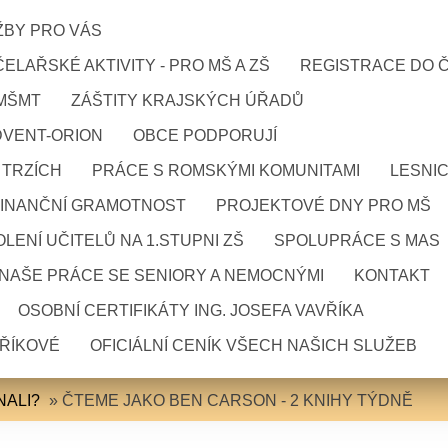
ŽBY PRO VÁS
ELAŘSKÉ AKTIVITY - PRO MŠ A ZŠ
REGISTRACE DO 
 MŠMT
ZÁŠTITY KRAJSKÝCH ÚŘADŮ
DVENT-ORION
OBCE PODPORUJÍ
 TRZÍCH
PRÁCE S ROMSKÝMI KOMUNITAMI
LESNI
FINANČNÍ GRAMOTNOST
PROJEKTOVÉ DNY PRO MŠ
LENÍ UČITELŮ NA 1.STUPNI ZŠ
SPOLUPRÁCE S MAS
NAŠE PRÁCE SE SENIORY A NEMOCNÝMI
KONTAKT
OSOBNÍ CERTIFIKÁTY ING. JOSEFA VAVŘÍKA
VŘÍKOVÉ
OFICIÁLNÍ CENÍK VŠECH NAŠICH SLUŽEB
NALI?
»
ČTEME JAKO BEN CARSON - 2 KNIHY TÝDNĚ