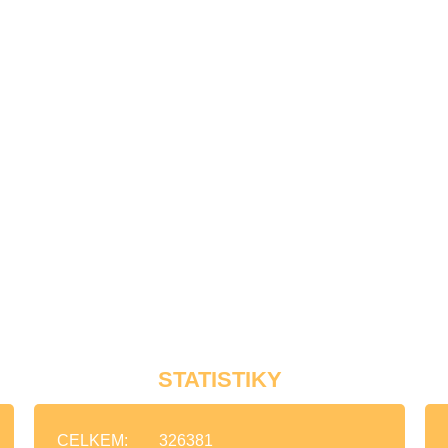
STATISTIKY
CELKEM:
326381