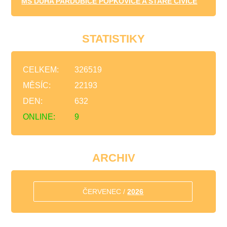
MŠ DUHA PARDUBICE POPKOVICE A STARÉ ČIVICE
STATISTIKY
CELKEM:
326519
MĚSÍC:
22193
DEN:
632
ONLINE:
9
ARCHIV
ČERVENEC /
2026