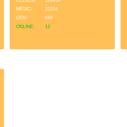
CELKEM:
326450
MĚSÍC:
22204
DEN:
642
ONLINE:
12