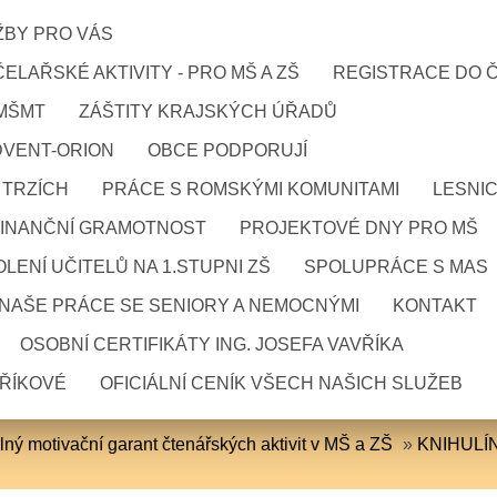
ŽBY PRO VÁS
ELAŘSKÉ AKTIVITY - PRO MŠ A ZŠ
REGISTRACE DO 
 MŠMT
ZÁŠTITY KRAJSKÝCH ÚŘADŮ
DVENT-ORION
OBCE PODPORUJÍ
 TRZÍCH
PRÁCE S ROMSKÝMI KOMUNITAMI
LESNI
FINANČNÍ GRAMOTNOST
PROJEKTOVÉ DNY PRO MŠ
LENÍ UČITELŮ NA 1.STUPNI ZŠ
SPOLUPRÁCE S MAS
NAŠE PRÁCE SE SENIORY A NEMOCNÝMI
KONTAKT
OSOBNÍ CERTIFIKÁTY ING. JOSEFA VAVŘÍKA
VŘÍKOVÉ
OFICIÁLNÍ CENÍK VŠECH NAŠICH SLUŽEB
ný motivační garant čtenářských aktivit v MŠ a ZŠ
»
KNIHULÍ