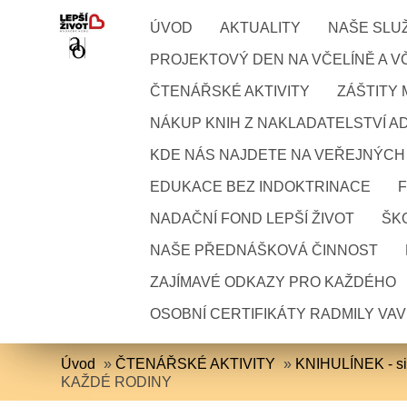
ÚVOD
AKTUALITY
NAŠE SLU
PROJEKTOVÝ DEN NA VČELÍNĚ A VČ
ČTENÁŘSKÉ AKTIVITY
ZÁŠTITY
NÁKUP KNIH Z NAKLADATELSTVÍ A
KDE NÁS NAJDETE NA VEŘEJNÝCH
EDUKACE BEZ INDOKTRINACE
NADAČNÍ FOND LEPŠÍ ŽIVOT
ŠKO
NAŠE PŘEDNÁŠKOVÁ ČINNOST
ZAJÍMAVÉ ODKAZY PRO KAŽDÉHO
OSOBNÍ CERTIFIKÁTY RADMILY VA
Úvod
»
ČTENÁŘSKÉ AKTIVITY
»
KNIHULÍNEK - sil
KAŽDÉ RODINY