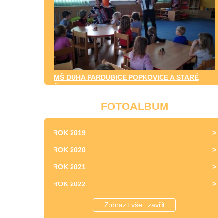
MŠ DUHA PARDUBICE POPKOVICE A STARÉ
ČIVICE
FOTOALBUM
ROK 2019
ROK 2020
ROK 2021
ROK 2022
ROK 2023
Zobrazit vše | zavřít