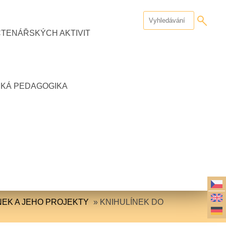
ČTENÁŘSKÝCH AKTIVIT
CKÁ PEDAGOGIKA
NEK A JEHO PROJEKTY
»
KNIHULÍNEK DO