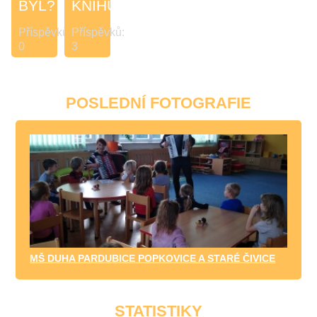
BYL?
KNIHULÍNKA
Příspěvků:
Příspěvků:
0
3
POSLEDNÍ FOTOGRAFIE
MŠ DUHA PARDUBICE POPKOVICE A STARÉ ČIVICE
STATISTIKY