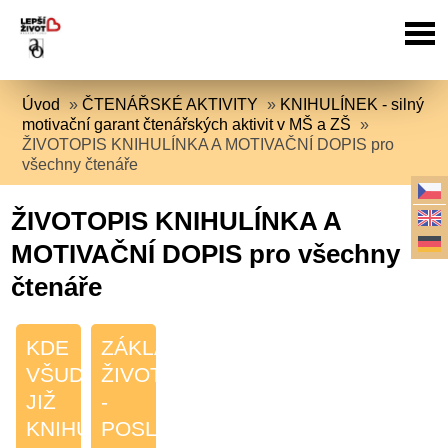
Úvod
»
ČTENÁŘSKÉ AKTIVITY
»
KNIHULÍNEK - silný
motivační garant čtenářských aktivit v MŠ a ZŠ
»
ŽIVOTOPIS KNIHULÍNKA A MOTIVAČNÍ DOPIS pro
všechny čtenáře
ŽIVOTOPIS KNIHULÍNKA A
MOTIVAČNÍ DOPIS pro všechny
čtenáře
KDE
ZÁKLADNÍ
VŠUDE
ŽIVOTOPIS
JIŽ
-
KNIHULÍNEK
POSLÁNÍ