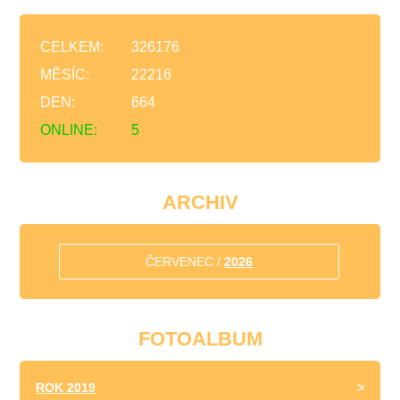
CELKEM:
326176
MĚSÍC:
22216
DEN:
664
ONLINE:
5
ARCHIV
ČERVENEC /
2026
FOTOALBUM
ROK 2019