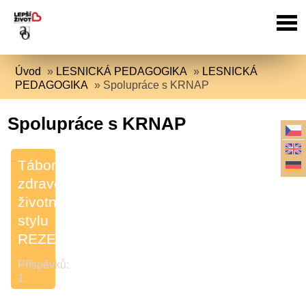
Úvod
»
LESNICKÁ PEDAGOGIKA
»
LESNICKÁ
PEDAGOGIKA
»
Spolupráce s KRNAP
Spolupráce s KRNAP
Tábor
zdravého
životního
stylu
REZEK
Příspěvků:
1