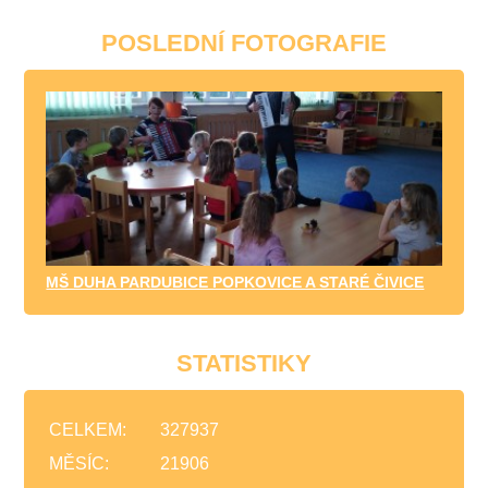
POSLEDNÍ FOTOGRAFIE
MŠ DUHA PARDUBICE POPKOVICE A STARÉ ČIVICE
STATISTIKY
CELKEM:
327937
MĚSÍC:
21906