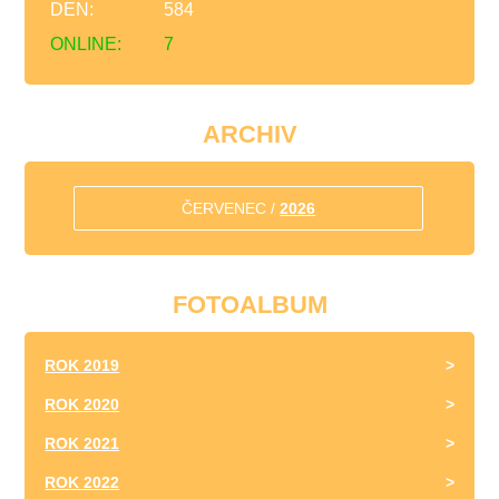
DEN:
584
ONLINE:
7
ARCHIV
ČERVENEC /
2026
FOTOALBUM
ROK 2019
ROK 2020
ROK 2021
ROK 2022