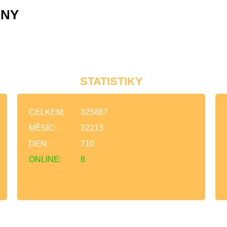
INY
STATISTIKY
CELKEM:
325887
MĚSÍC:
22213
DEN:
710
ONLINE:
8