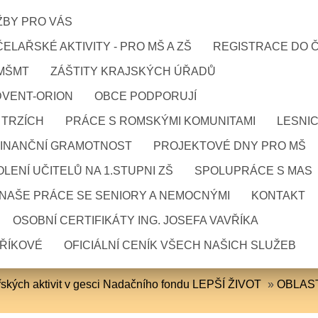
ŽBY PRO VÁS
ELAŘSKÉ AKTIVITY - PRO MŠ A ZŠ
REGISTRACE DO 
 MŠMT
ZÁŠTITY KRAJSKÝCH ÚŘADŮ
DVENT-ORION
OBCE PODPORUJÍ
 TRZÍCH
PRÁCE S ROMSKÝMI KOMUNITAMI
LESNI
FINANČNÍ GRAMOTNOST
PROJEKTOVÉ DNY PRO MŠ
LENÍ UČITELŮ NA 1.STUPNI ZŠ
SPOLUPRÁCE S MAS
NAŠE PRÁCE SE SENIORY A NEMOCNÝMI
KONTAKT
OSOBNÍ CERTIFIKÁTY ING. JOSEFA VAVŘÍKA
VŘÍKOVÉ
OFICIÁLNÍ CENÍK VŠECH NAŠICH SLUŽEB
ářských aktivit v gesci Nadačního fondu LEPŠÍ ŽIVOT
»
OBLAS