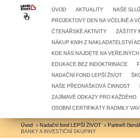
ÚVOD
AKTUALITY
NAŠE SLU
PROJEKTOVÝ DEN NA VČELÍNĚ A VČ
ČTENÁŘSKÉ AKTIVITY
ZÁŠTITY
NÁKUP KNIH Z NAKLADATELSTVÍ A
KDE NÁS NAJDETE NA VEŘEJNÝCH
EDUKACE BEZ INDOKTRINACE
NADAČNÍ FOND LEPŠÍ ŽIVOT
ŠKO
NAŠE PŘEDNÁŠKOVÁ ČINNOST
ZAJÍMAVÉ ODKAZY PRO KAŽDÉHO
OSOBNÍ CERTIFIKÁTY RADMILY VA
Úvod
»
Nadační fond LEPŠÍ ŽIVOT
»
Partneři čten
BANKY A INVESTIČNÍ SKUPINY