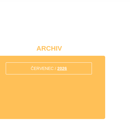
ARCHIV
ČERVENEC /
2026