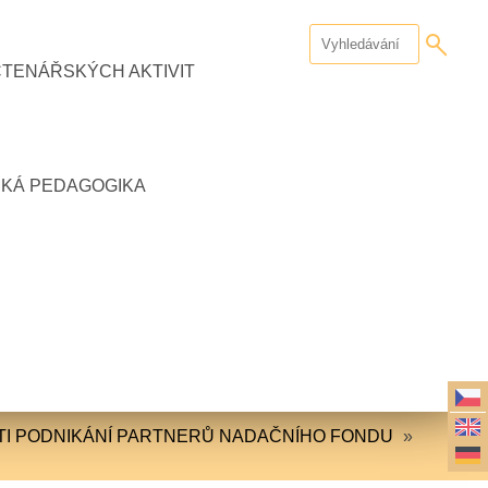
ČTENÁŘSKÝCH AKTIVIT
CKÁ PEDAGOGIKA
TI PODNIKÁNÍ PARTNERŮ NADAČNÍHO FONDU
»