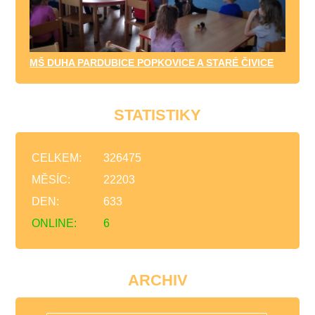
MŠ DUHA PARDUBICE POPKOVICE A STARÉ ČIVICE
STATISTIKY
CELKEM:
326475
MĚSÍC:
22203
DEN:
633
ONLINE:
6
ARCHIV