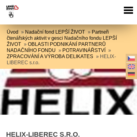
Úvod
»
Nadační fond LEPŠÍ ŽIVOT
»
Partneři
čtenářských aktivit v gesci Nadačního fondu LEPŠÍ
ŽIVOT
»
OBLASTI PODNIKÁNÍ PARTNERŮ
NADAČNÍHO FONDU
»
POTRAVINÁŘSTVÍ
»
ZPRACOVÁNÍ A VÝROBA DELIKATES
»
HELIX-
LIBEREC s.r.o.
HELIX-LIBEREC S.R.O.