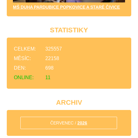
MŠ DUHA PARDUBICE POPKOVICE A STARÉ ČIVICE
STATISTIKY
CELKEM:
325557
MĚSÍC:
22158
DEN:
698
ONLINE:
11
ARCHIV
ČERVENEC /
2026