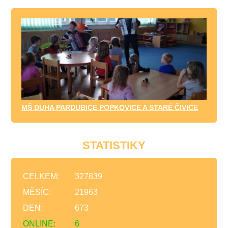
MŠ DUHA PARDUBICE POPKOVICE A STARÉ ČIVICE
STATISTIKY
CELKEM:
327839
MĚSÍC:
21963
DEN:
673
ONLINE:
6