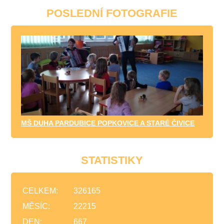
POSLEDNÍ FOTOGRAFIE
MŠ DUHA PARDUBICE POPKOVICE A STARÉ ČIVICE
STATISTIKY
CELKEM:
326165
MĚSÍC:
22215
DEN:
667