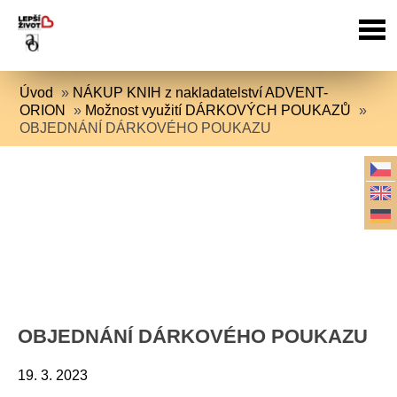
Úvod
»
NÁKUP KNIH z nakladatelství ADVENT-
ORION
»
Možnost využití DÁRKOVÝCH POUKAZŮ
»
OBJEDNÁNÍ DÁRKOVÉHO POUKAZU
OBJEDNÁNÍ DÁRKOVÉHO POUKAZU
19. 3. 2023