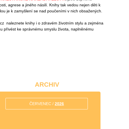
ti, agrese a jiného násilí. Knihy tak vedou nejen děti k
edou je k zamyšlení se nad poučeními v nich obsažených.
z naleznete knihy i o zdravém životním stylu a zejména
ou přivést ke správnému smyslu života, naplněnému
ARCHIV
ČERVENEC /
2026