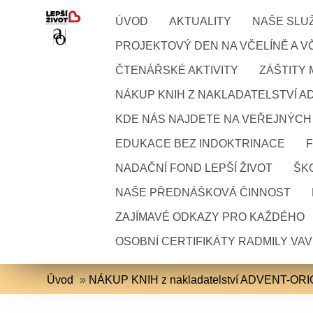
ÚVOD
AKTUALITY
NAŠE SLU
PROJEKTOVÝ DEN NA VČELÍNĚ A VČ
ČTENÁŘSKÉ AKTIVITY
ZÁŠTITY
NÁKUP KNIH Z NAKLADATELSTVÍ A
KDE NÁS NAJDETE NA VEŘEJNÝCH
EDUKACE BEZ INDOKTRINACE
NADAČNÍ FOND LEPŠÍ ŽIVOT
ŠKO
NAŠE PŘEDNÁŠKOVÁ ČINNOST
ZAJÍMAVÉ ODKAZY PRO KAŽDÉHO
OSOBNÍ CERTIFIKÁTY RADMILY VA
Úvod
»
NÁKUP KNIH z nakladatelství ADVENT-OR