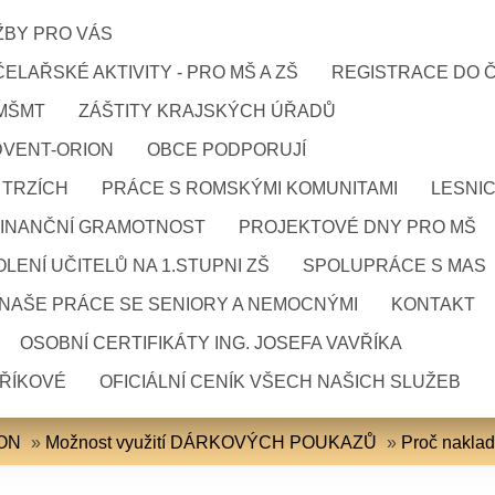
ŽBY PRO VÁS
ELAŘSKÉ AKTIVITY - PRO MŠ A ZŠ
REGISTRACE DO 
 MŠMT
ZÁŠTITY KRAJSKÝCH ÚŘADŮ
DVENT-ORION
OBCE PODPORUJÍ
 TRZÍCH
PRÁCE S ROMSKÝMI KOMUNITAMI
LESNI
FINANČNÍ GRAMOTNOST
PROJEKTOVÉ DNY PRO MŠ
LENÍ UČITELŮ NA 1.STUPNI ZŠ
SPOLUPRÁCE S MAS
NAŠE PRÁCE SE SENIORY A NEMOCNÝMI
KONTAKT
OSOBNÍ CERTIFIKÁTY ING. JOSEFA VAVŘÍKA
VŘÍKOVÉ
OFICIÁLNÍ CENÍK VŠECH NAŠICH SLUŽEB
ION
»
Možnost využití DÁRKOVÝCH POUKAZŮ
»
Proč nakla