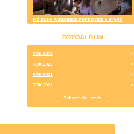
MŠ DUHA PARDUBICE POPKOVICE A STARÉ
ČIVICE
FOTOALBUM
ROK 2019
ROK 2020
ROK 2021
ROK 2022
ROK 2023
Zobrazit vše | zavřít