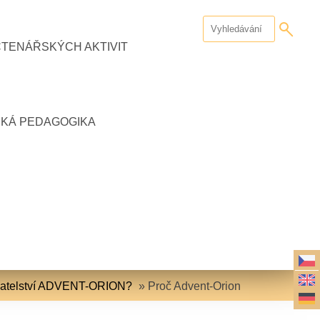
ČTENÁŘSKÝCH AKTIVIT
CKÁ PEDAGOGIKA
datelství ADVENT-ORION?
»
Proč Advent-Orion