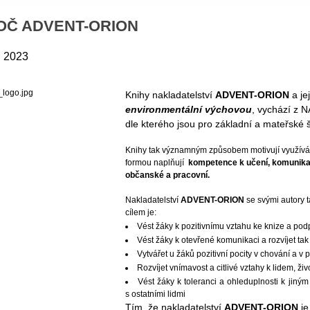
OČ ADVENT-ORION
. 2023
Knihy nakladatelství
ADVENT-ORION
a je
environmentální výchovou
, vychází z
dle kterého jsou pro základní a mateřské 
Knihy tak významným způsobem motivují využívá
formou naplňují
kompetence k učení, komunikaci
občanské a pracovní.
Nakladatelství
ADVENT-ORION
se svými autory 
cílem je:
Vést žáky k pozitivnímu vztahu ke knize a pod
Vést žáky k otevřené komunikaci a rozvíjet tak
Vytvářet u žáků pozitivní pocity v chování a v pr
Rozvíjet vnímavost a citlivé vztahy k lidem, živ
Vést žáky k toleranci a ohleduplnosti k jiným
s ostatními lidmi
Tím, že nakladatelství
ADVENT-ORION
j