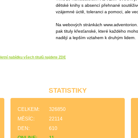
dětské knihy s absencí přehnané soutěživos
vzájemné úctě, toleranci a pomoci, ale v
Na webových stránkách www.adventorion.c
pak tituly křesťanské, které každého moh
nadějí a lepším vztahem k druhým lidem.
etní nabídku všech titulů najdete ZDE
STATISTIKY
CELKEM:
326850
MĚSÍC:
22114
DEN:
610
ONLINE:
11