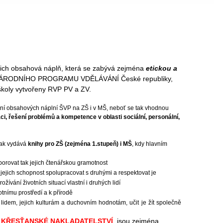
jich obsahová náplň, která se zabývá zejména
etickou a
 NÁRODNÍHO PROGRAMU VDĚLÁVÁNÍ České republiky,
školy vytvořeny RVP PV a ZV.
ní obsahových náplní ŠVP na ZŠ i v MŠ, neboť se tak vhodnou
, řešení problémů a kompetence v oblasti sociální, personální,
tak vydává
knihy pro ZŠ (zejména 1.stupeň) i MŠ
, kdy hlavním
porovat tak jejich čtenářskou gramotnost
 jejich schopnost spolupracovat s druhými a respektovat je
ožívání životních situací vlastní i druhých lidí
otnímu prostředí a k přírodě
 lidem, jejich kulturám a duchovním hodnotám, učit je žít společně
e
KŘESŤANSKÉ NAKLADATELSTVÍ
, jsou zejména