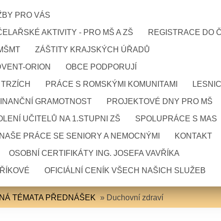
ŽBY PRO VÁS
ELAŘSKÉ AKTIVITY - PRO MŠ A ZŠ
REGISTRACE DO 
 MŠMT
ZÁŠTITY KRAJSKÝCH ÚŘADŮ
DVENT-ORION
OBCE PODPORUJÍ
 TRZÍCH
PRÁCE S ROMSKÝMI KOMUNITAMI
LESNI
FINANČNÍ GRAMOTNOST
PROJEKTOVÉ DNY PRO MŠ
LENÍ UČITELŮ NA 1.STUPNI ZŠ
SPOLUPRÁCE S MAS
NAŠE PRÁCE SE SENIORY A NEMOCNÝMI
KONTAKT
OSOBNÍ CERTIFIKÁTY ING. JOSEFA VAVŘÍKA
VŘÍKOVÉ
OFICIÁLNÍ CENÍK VŠECH NAŠICH SLUŽEB
NÁ TÉMATA PŘEDNÁŠEK
»
Duchovní zdraví