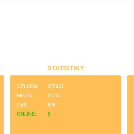
STATISTIKY
CELKEM:
325921
MĚSÍC:
22221
DEN:
698
ONLINE:
8