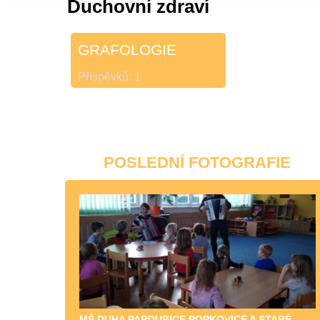
Duchovní zdraví
GRAFOLOGIE
Příspěvků:
1
POSLEDNÍ FOTOGRAFIE
MŠ DUHA PARDUBICE POPKOVICE A STARÉ