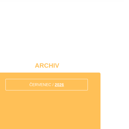
ARCHIV
ČERVENEC /
2026