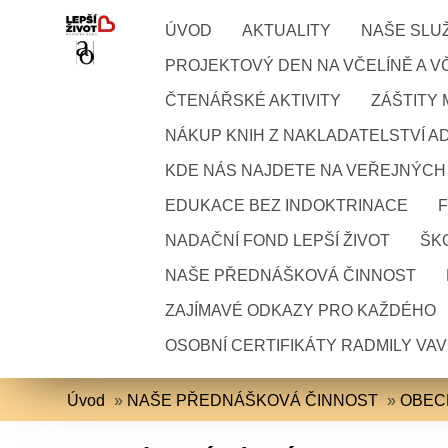
ÚVOD
AKTUALITY
NAŠE SLU
PROJEKTOVÝ DEN NA VČELÍNĚ A VČ
ČTENÁŘSKÉ AKTIVITY
ZÁŠTITY
NÁKUP KNIH Z NAKLADATELSTVÍ A
KDE NÁS NAJDETE NA VEŘEJNÝCH
EDUKACE BEZ INDOKTRINACE
NADAČNÍ FOND LEPŠÍ ŽIVOT
ŠKO
NAŠE PŘEDNÁŠKOVÁ ČINNOST
ZAJÍMAVÉ ODKAZY PRO KAŽDÉHO
OSOBNÍ CERTIFIKÁTY RADMILY VA
Úvod
»
NAŠE PŘEDNÁŠKOVÁ ČINNOST
»
OBEC