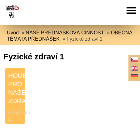
Úvod
»
NAŠE PŘEDNÁŠKOVÁ ČINNOST
»
OBECNÁ
TÉMATA PŘEDNÁŠEK
»
Fyzické zdraví 1
Fyzické zdraví 1
HOUBY
PRO
NAŠE
ZDRAVÍ
Příspěvků:
1