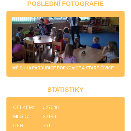
POSLEDNÍ FOTOGRAFIE
MŠ DUHA PARDUBICE POPKOVICE A STARÉ ČIVICE
STATISTIKY
CELKEM:
327348
MĚSÍC:
22143
DEN:
751