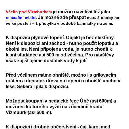
je možno navštívit též jako
Včelín pod Vízmburkem
. Je možné zde přespat
relaxační místo
max. 2 osoby na
velké posteli + 1 přistýlka v podobě karimatky na zemi.
K dispozici plynové topení. Objekt je bez elektřiny.
Není k dispozici ani záchod - nutno použít lopatku a
okolní les. Není připojena voda, je nutno chodit k
lesní studánce asi 500 m od včelína. Pro návštěvy
však zajišťujeme dostatek vody k pití.
Před včelínem máme ohniště, možno i s grilovacím
roštem a dostatek dřeva na topení u ohniště anebo v
lese. Sekera i pila k dispozici.
Možnost koupání v nedaleké řece Úpě (asi 600m) a
možnost kulturního vyžití na zřícenině hradu
Vízmburk (asi 600 m).
K dispozici i drobné občerstvení - čaj, karo, med