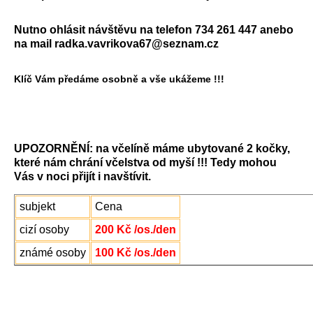
Nutno ohlásit návštěvu na telefon 734 261 447 anebo
na mail radka.vavrikova67@seznam.cz
Klíč Vám předáme osobně a vše ukážeme !!!
UPOZORNĚNÍ: na včelíně máme ubytované 2 kočky,
které nám chrání včelstva od myší !!! Tedy mohou
Vás v noci přijít i navštívit.
subjekt
Cena
cizí osoby
200 Kč /os./den
známé osoby
100 Kč /os./den