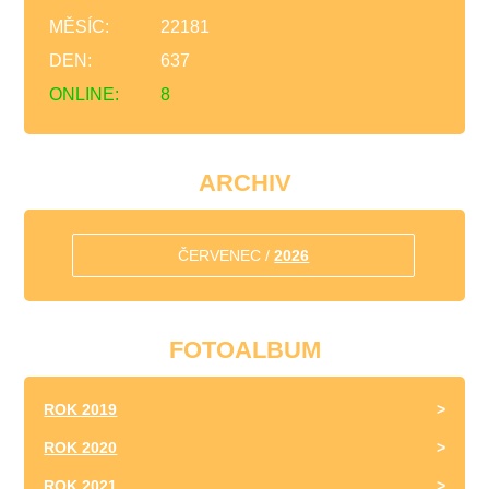
MĚSÍC:
22181
DEN:
637
ONLINE:
8
ARCHIV
ČERVENEC /
2026
FOTOALBUM
ROK 2019
ROK 2020
ROK 2021