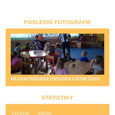
POSLEDNÍ FOTOGRAFIE
MŠ DUHA PARDUBICE POPKOVICE A STARÉ ČIVICE
STATISTIKY
CELKEM:
326592