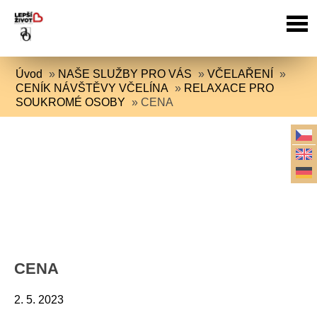
Úvod
»
NAŠE SLUŽBY PRO VÁS
»
VČELAŘENÍ
»
CENÍK NÁVŠTĚVY VČELÍNA
»
RELAXACE PRO
SOUKROMÉ OSOBY
»
CENA
CENA
2. 5. 2023