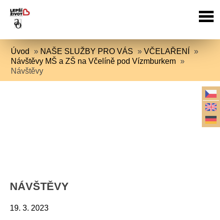
Úvod
»
NAŠE SLUŽBY PRO VÁS
»
VČELAŘENÍ
»
Návštěvy MŠ a ZŠ na Včelíně pod Vízmburkem
»
Návštěvy
NÁVŠTĚVY
19. 3. 2023