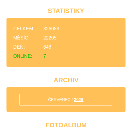
STATISTIKY
CELKEM:
326088
MĚSÍC:
22205
DEN:
648
ONLINE:
7
ARCHIV
ČERVENEC /
2026
FOTOALBUM