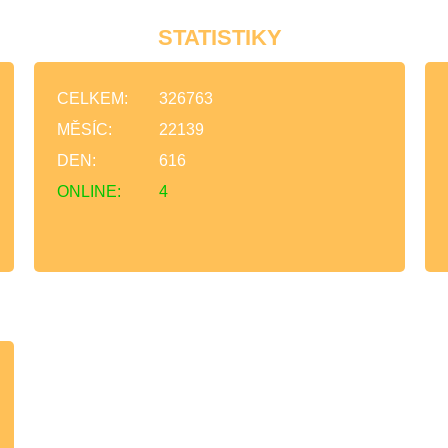
STATISTIKY
CELKEM:
326763
MĚSÍC:
22139
DEN:
616
ONLINE:
4