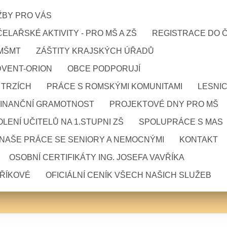
ŽBY PRO VÁS
ELAŘSKÉ AKTIVITY - PRO MŠ A ZŠ
REGISTRACE DO 
 MŠMT
ZÁŠTITY KRAJSKÝCH ÚŘADŮ
DVENT-ORION
OBCE PODPORUJÍ
 TRZÍCH
PRÁCE S ROMSKÝMI KOMUNITAMI
LESNI
FINANČNÍ GRAMOTNOST
PROJEKTOVÉ DNY PRO MŠ
LENÍ UČITELŮ NA 1.STUPNI ZŠ
SPOLUPRÁCE S MAS
NAŠE PRÁCE SE SENIORY A NEMOCNÝMI
KONTAKT
OSOBNÍ CERTIFIKÁTY ING. JOSEFA VAVŘÍKA
VŘÍKOVÉ
OFICIÁLNÍ CENÍK VŠECH NAŠICH SLUŽEB