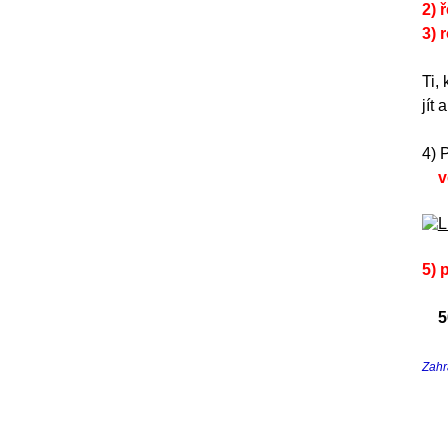
2) 
3) 
Ti,
jít
4) 
vě
5) 
5
Zahr