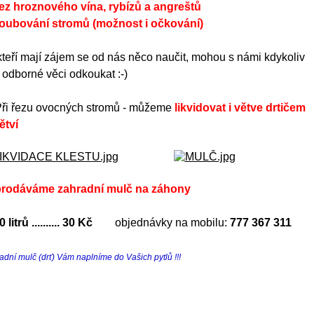
řez hroznového vína, rybízů a angreštů
roubování stromů (možnost i očkování)
 kteří mají zájem se od nás něco naučit, mohou s námi kdykoliv
 a odborné věci odkoukat :-)
Při řezu ovocných stromů - můžeme
likvidovat i větve drtičem
tví
prodáváme zahradní mulč na záhony
0 litrů .......... 30 Kč
objednávky na mobilu:
777 367 311
adní mulč (drť) Vám naplníme do Vašich pytlů !!!