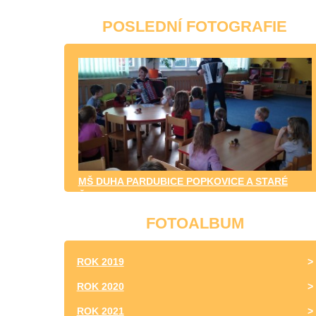
POSLEDNÍ FOTOGRAFIE
MŠ DUHA PARDUBICE POPKOVICE A STARÉ
ČIVICE
FOTOALBUM
ROK 2019
ROK 2020
ROK 2021