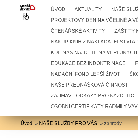
ÚVOD
AKTUALITY
NAŠE SLU
PROJEKTOVÝ DEN NA VČELÍNĚ A VČ
ČTENÁŘSKÉ AKTIVITY
ZÁŠTITY
NÁKUP KNIH Z NAKLADATELSTVÍ A
KDE NÁS NAJDETE NA VEŘEJNÝCH
EDUKACE BEZ INDOKTRINACE
NADAČNÍ FOND LEPŠÍ ŽIVOT
ŠKO
NAŠE PŘEDNÁŠKOVÁ ČINNOST
ZAJÍMAVÉ ODKAZY PRO KAŽDÉHO
OSOBNÍ CERTIFIKÁTY RADMILY VA
Úvod
»
NAŠE SLUŽBY PRO VÁS
»
zahrady