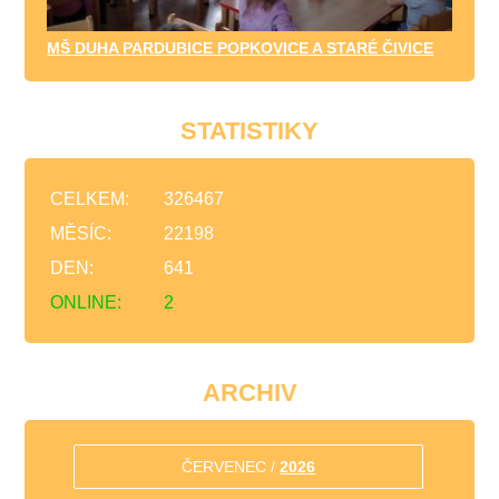
MŠ DUHA PARDUBICE POPKOVICE A STARÉ ČIVICE
STATISTIKY
CELKEM:
326467
MĚSÍC:
22198
DEN:
641
ONLINE:
2
ARCHIV
ČERVENEC /
2026