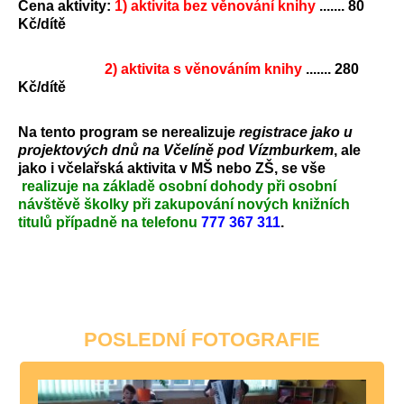
Cena aktivity:
1) aktivita bez věnování knihy
....... 80
Kč/dítě
2) aktivita s věnováním knihy
....... 280
Kč/dítě
Na tento program se nerealizuje
registrace jako u
projektových dnů na Včelíně pod Vízmburkem
, ale
jako i včelařská aktivita v MŠ nebo ZŠ, se vše
realizuje na základě osobní dohody při osobní
návštěvě školky při zakupování nových knižních
titulů případně na telefonu
777 367 311
.
POSLEDNÍ FOTOGRAFIE