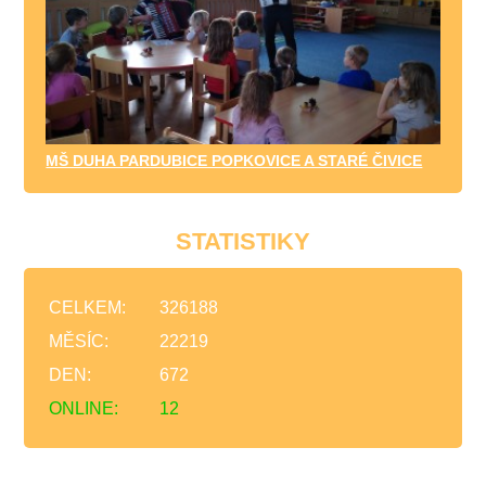
MŠ DUHA PARDUBICE POPKOVICE A STARÉ ČIVICE
STATISTIKY
CELKEM:
326188
MĚSÍC:
22219
DEN:
672
ONLINE:
12