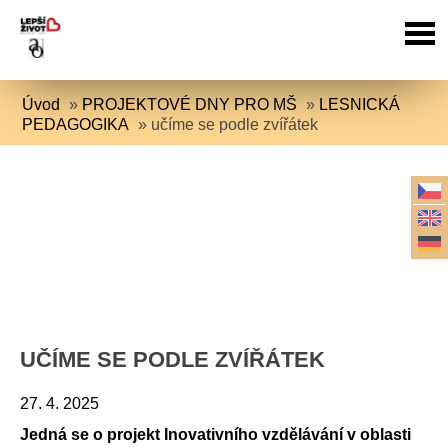
Úvod
»
PROJEKTOVÉ DNY PRO MŠ
»
LESNICKÁ
PEDAGOGIKA
»
učíme se podle zvířátek
UČÍME SE PODLE ZVÍŘÁTEK
27. 4. 2025
Jedná se o projekt Inovativního vzdělávání v oblasti