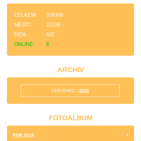
CELKEM:
326308
MĚSÍC:
22198
DEN:
632
ONLINE:
6
ARCHIV
ČERVENEC /
2026
FOTOALBUM
ROK 2019