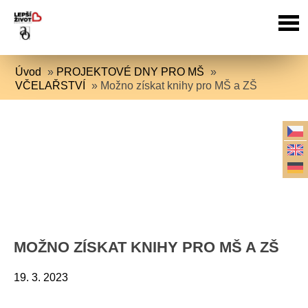
Úvod
»
PROJEKTOVÉ DNY PRO MŠ
»
VČELAŘSTVÍ
»
Možno získat knihy pro MŠ a ZŠ
MOŽNO ZÍSKAT KNIHY PRO MŠ A ZŠ
19. 3. 2023