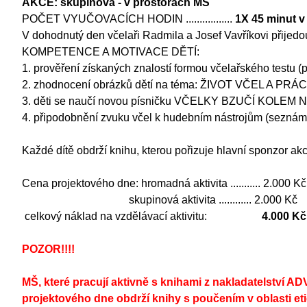
AKCE: skupinová - v prostorách MŠ
POČET VYUČOVACÍCH HODIN .................
1X 45 minut v
V dohodnutý den včelaři Radmila a Josef Vavříkovi přijed
KOMPETENCE A MOTIVACE DĚTÍ:
1. prověření získaných znalostí formou včelařského testu
2. zhodnocení obrázků dětí na téma: ŽIVOT VČEL A P
3. děti se naučí novou písničku VČELKY BZUČÍ KOLEM NÁ
4. připodobnění zvuku včel k hudebním nástrojům (seznáme
Každé dítě obdrží knihu, kterou pořizuje hlavní sponzor 
Cena projektového dne: hromadná aktivita ........... 2.000 Kč
skupinová aktivita ............ 2.000 Kč
celkový náklad na vzdělávací aktivitu:
4.000 Kč
POZOR!!!!
MŠ, které pracují aktivně s knihami z nakladatelství
projektového dne obdrží knihy s poučením v oblasti et