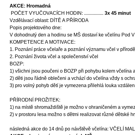
AKCE: Hromadná
POČET VYUČOVACÍCH HODIN: ................
3x 45 minut
Vzdělávací oblast: DÍTĚ A PŘÍRODA
Popis projektového dne:
V dohodnutý den a hodinu se MŠ dostaví ke včelínu Pod V
KOMPETENCE A MOTIVACE:
1. Poznání práce včelaře a poznání významu včel v přírod
2. Poznání života včel a společenství včel
BOZP:
1) všichni jsou poučeni o BOZP při pohybu kolem včelína 
2) děti jsou řádně oblečeni a vchází do včelína vždy s o
3) pro volný pohyb dětí je vymezena přilehlá louka vzdálená
PŘÍRODNÍ PROŽITEK:
1) na místě shromaždiště je možno v ohraničeném a vymeze
2) v prostoru lesa možno s dětmi realizovat různé dětské hr
následná akce do 14 dnů po návštěvě včelína: VČELÍ MALOV