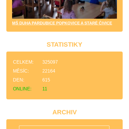
MŠ DUHA PARDUBICE POPKOVICE A STARÉ ČIVICE
STATISTIKY
CELKEM:
325097
MĚSÍC:
22164
DEN:
615
ONLINE:
11
ARCHIV