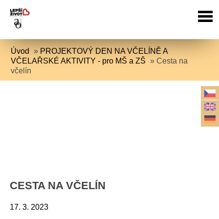
Úvod
»
PROJEKTOVÝ DEN NA VČELÍNĚ A
VČELAŘSKÉ AKTIVITY - pro MŠ a ZŠ
»
Cesta na
včelín
CESTA NA VČELÍN
17. 3. 2023