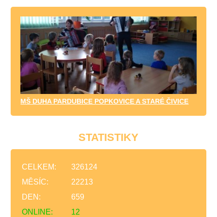
MŠ DUHA PARDUBICE POPKOVICE A STARÉ ČIVICE
STATISTIKY
CELKEM:
326124
MĚSÍC:
22213
DEN:
659
ONLINE:
12