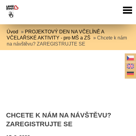
Úvod
»
PROJEKTOVÝ DEN NA VČELÍNĚ A
VČELAŘSKÉ AKTIVITY - pro MŠ a ZŠ
»
Chcete k nám
na návštěvu? ZAREGISTRUJTE SE
CHCETE K NÁM NA NÁVŠTĚVU?
ZAREGISTRUJTE SE