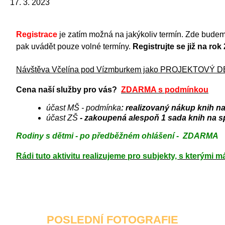
17. 3. 2023
Registrace
je zatím možná na jakýkoliv termín. Zde bude
pak uvádět pouze volné termíny.
Registrujte se již na rok 
Návštěva Včelína pod Vízmburkem jako PROJEKTOVÝ 
Cena naší služby pro vás?
ZDARMA s podmínkou
účast MŠ - podmínka
: realizovaný nákup kni
účast ZŠ
- zakoupená alespoň 1 sada knih na s
Rodiny s dětmi - po předběžném ohlášení - ZDARMA
Rádi tuto aktivitu realizujeme pro subjekty, s kterými 
POSLEDNÍ FOTOGRAFIE