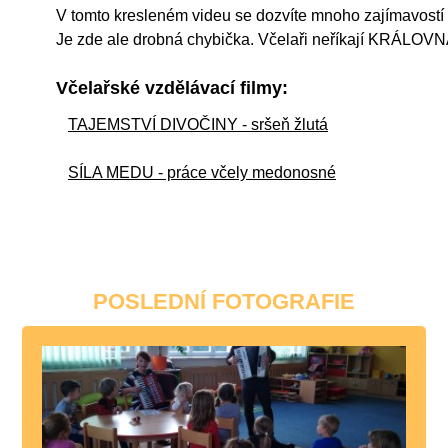
V tomto kresleném videu se dozvíte mnoho zajímavostí o
Je zde ale drobná chybička. Včelaři neříkají KRÁLOVN
Včelařské vzdělávací filmy:
TAJEMSTVÍ DIVOČINY - sršeň žlutá
SÍLA MEDU - práce včely medonosné
POSLEDNÍ FOTOGRAFIE