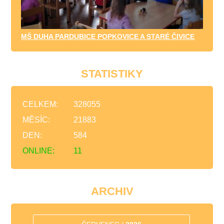
MŠ DUHA PARDUBICE POPKOVICE A STARÉ ČIVICE
STATISTIKY
CELKEM:
328055
MĚSÍC:
21883
DEN:
584
ONLINE:
11
ARCHIV