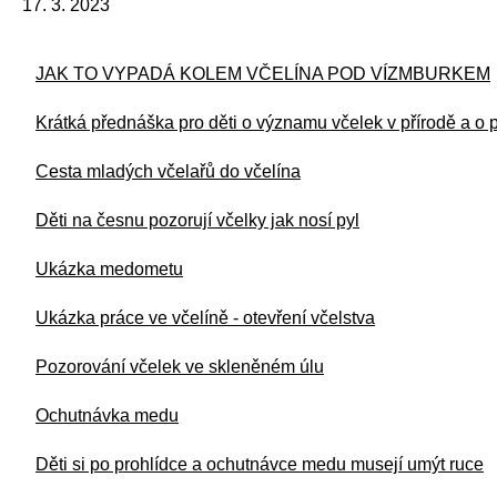
17. 3. 2023
JAK TO VYPADÁ KOLEM VČELÍNA POD VÍZMBURKEM
Krátká přednáška pro děti o významu včelek v přírodě a o p
Cesta mladých včelařů do včelína
Děti na česnu pozorují včelky jak nosí pyl
Ukázka medometu
Ukázka práce ve včelíně - otevření včelstva
Pozorování včelek ve skleněném úlu
Ochutnávka medu
Děti si po prohlídce a ochutnávce medu musejí umýt ruce