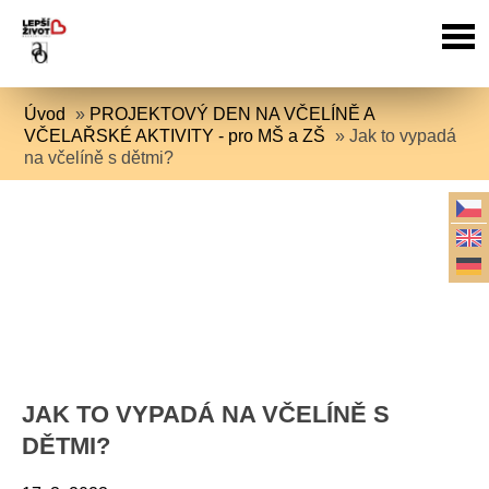
Úvod
»
PROJEKTOVÝ DEN NA VČELÍNĚ A
VČELAŘSKÉ AKTIVITY - pro MŠ a ZŠ
»
Jak to vypadá
na včelíně s dětmi?
JAK TO VYPADÁ NA VČELÍNĚ S
DĚTMI?