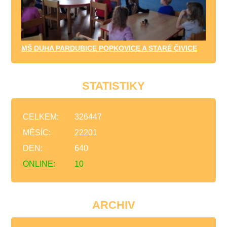
MŠ DUHA PARDUBICE POPKOVICE A STARÉ ČIVICE
STATISTIKY
CELKEM:
326447
MĚSÍC:
22201
DEN:
640
ONLINE:
10
ARCHIV