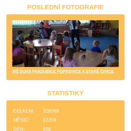
POSLEDNÍ FOTOGRAFIE
MŠ DUHA PARDUBICE POPKOVICE A STARÉ ČIVICE
STATISTIKY
CELKEM:
326069
MĚSÍC:
22209
DEN:
656