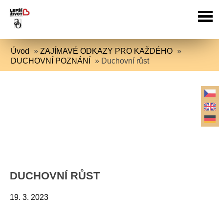
Úvod
»
ZAJÍMAVÉ ODKAZY PRO KAŽDÉHO
»
DUCHOVNÍ POZNÁNÍ
»
Duchovní růst
DUCHOVNÍ RŮST
19. 3. 2023