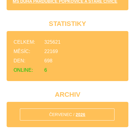
MŠ DUHA PARDUBICE POPKOVICE A STARÉ ČIVICE
STATISTIKY
CELKEM:
325621
MĚSÍC:
22169
DEN:
698
ONLINE:
6
ARCHIV
ČERVENEC /
2026