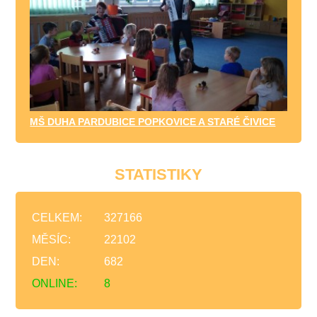
MŠ DUHA PARDUBICE POPKOVICE A STARÉ ČIVICE
STATISTIKY
CELKEM:
327166
MĚSÍC:
22102
DEN:
682
ONLINE:
8