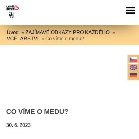
Úvod
»
ZAJÍMAVÉ ODKAZY PRO KAŽDÉHO
»
VČELAŘSTVÍ
»
Co víme o medu?
CO VÍME O MEDU?
30. 6. 2023