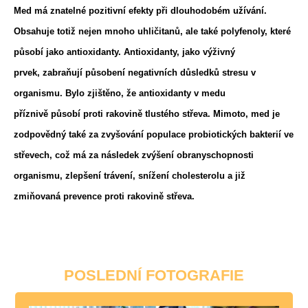
Med má znatelné pozitivní efekty při dlouhodobém užívání
.
Obsahuje totiž nejen mnoho uhličitanů, ale také polyfenoly, které
působí jako antioxidanty. Antioxidanty, jako výživný
prvek,
zabraňují působení negativních důsledků stresu v
organismu
. Bylo zjištěno, že antioxidanty v medu
příznivě
působí proti rakovině tlustého střeva
. Mimoto, med je
zodpovědný také za zvyšování populace probiotických bakterií ve
střevech, což má za následek
zvýšení obranyschopnosti
organismu, zlepšení trávení, snížení cholesterolu
a již
zmiňovaná prevence proti rakovině střeva.
POSLEDNÍ FOTOGRAFIE