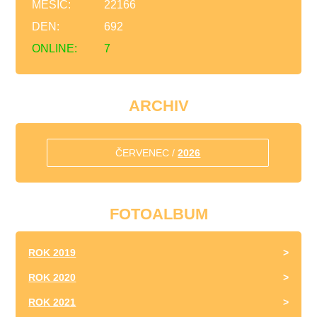
MĚSÍC:
22166
DEN:
692
ONLINE:
7
ARCHIV
ČERVENEC /
2026
FOTOALBUM
ROK 2019
ROK 2020
ROK 2021