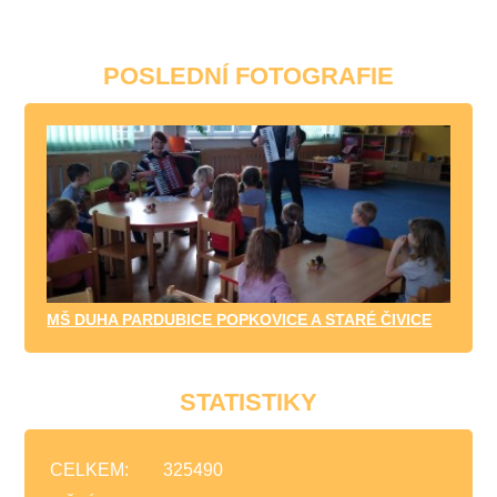
POSLEDNÍ FOTOGRAFIE
MŠ DUHA PARDUBICE POPKOVICE A STARÉ ČIVICE
STATISTIKY
CELKEM:
325490