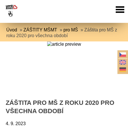
Úvod
»
ZÁŠTITY MŠMT
»
pro MŠ
»
Záštita pro MŠ z
roku 2020 pro všechna období
ZÁŠTITA PRO MŠ Z ROKU 2020 PRO
VŠECHNA OBDOBÍ
4. 9. 2023