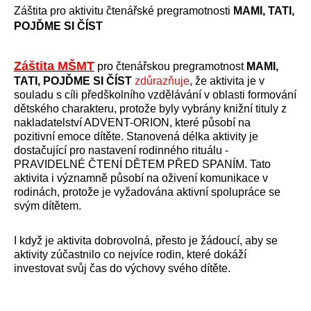
Záštita pro aktivitu čtenářské pregramotnosti
MAMI, TATI,
POJĎME SI ČÍST
Záštita MŠMT
pro čtenářskou pregramotnost
MAMI,
TATI, POJĎME SI ČÍST
zdůrazňuje
, že aktivita je v
souladu s cíli předškolního vzdělávání v oblasti formování
dětského charakteru, protože byly vybrány knižní tituly z
nakladatelství ADVENT-ORION, které působí na
pozitivní emoce dítěte. Stanovená délka aktivity je
dostačující pro nastavení rodinného rituálu -
PRAVIDELNÉ ČTENÍ DĚTEM PŘED SPANÍM. Tato
aktivita i významně působí na oživení komunikace v
rodinách, protože je vyžadována aktivní spolupráce se
svým dítětem.
I když je aktivita dobrovolná, přesto je žádoucí, aby se
aktivity zúčastnilo co nejvíce rodin, které dokáží
investovat svůj čas do výchovy svého dítěte.