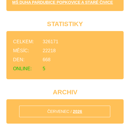
MŠ DUHA PARDUBICE POPKOVICE A STARÉ ČIVICE
STATISTIKY
CELKEM:
326171
MĚSÍC:
22218
DEN:
668
ONLINE:
5
ARCHIV
ČERVENEC /
2026