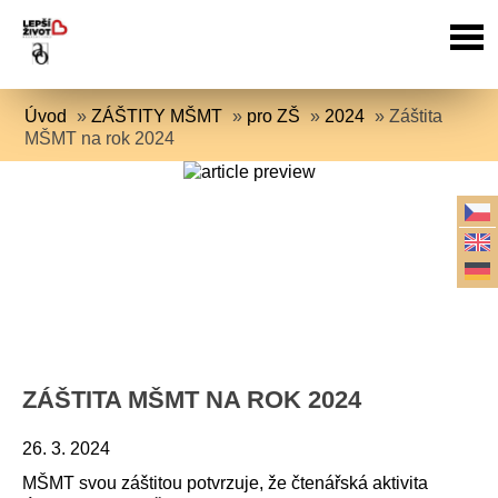
Úvod
»
ZÁŠTITY MŠMT
»
pro ZŠ
»
2024
»
Záštita
MŠMT na rok 2024
ZÁŠTITA MŠMT NA ROK 2024
26. 3. 2024
MŠMT svou záštitou potvrzuje, že čtenářská aktivita