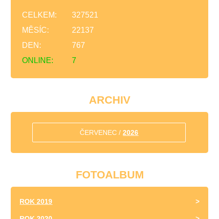
CELKEM:
327521
MĚSÍC:
22137
DEN:
767
ONLINE:
7
ARCHIV
ČERVENEC /
2026
FOTOALBUM
ROK 2019
ROK 2020