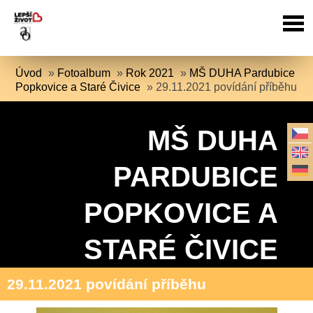
Úvod
»
Fotoalbum
»
Rok 2021
»
MŠ DUHA Pardubice
Popkovice a Staré Čivice
»
29.11.2021 povídání příběhu
MŠ DUHA
PARDUBICE
POPKOVICE A
STARÉ ČIVICE
29.11.2021 povídání příběhu