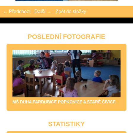
← Předchozí
Další →
Zpět do složky
POSLEDNÍ FOTOGRAFIE
MŠ DUHA PARDUBICE POPKOVICE A STARÉ ČIVICE
STATISTIKY