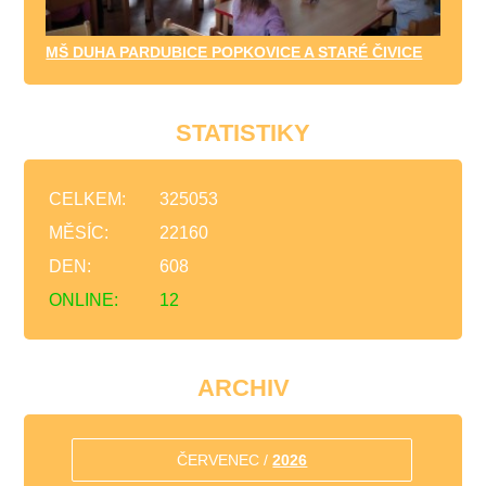
MŠ DUHA PARDUBICE POPKOVICE A STARÉ ČIVICE
STATISTIKY
CELKEM:
325053
MĚSÍC:
22160
DEN:
608
ONLINE:
12
ARCHIV
ČERVENEC /
2026