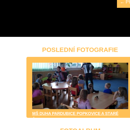
← Př
POSLEDNÍ FOTOGRAFIE
MŠ DUHA PARDUBICE POPKOVICE A STARÉ
ČIVICE