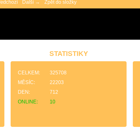
edchozí
Další →
Zpět do složky
STATISTIKY
CELKEM:
325708
MĚSÍC:
22203
DEN:
712
ONLINE:
10