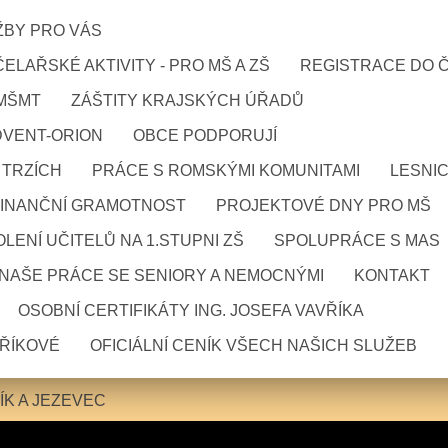
ŽBY PRO VÁS
ELAŘSKÉ AKTIVITY - PRO MŠ A ZŠ
REGISTRACE DO 
 MŠMT
ZÁŠTITY KRAJSKÝCH ÚŘADŮ
DVENT-ORION
OBCE PODPORUJÍ
 TRZÍCH
PRÁCE S ROMSKÝMI KOMUNITAMI
LESNI
FINANČNÍ GRAMOTNOST
PROJEKTOVÉ DNY PRO MŠ
LENÍ UČITELŮ NA 1.STUPNI ZŠ
SPOLUPRÁCE S MAS
NAŠE PRÁCE SE SENIORY A NEMOCNÝMI
KONTAKT
OSOBNÍ CERTIFIKÁTY ING. JOSEFA VAVŘÍKA
VŘÍKOVÉ
OFICIÁLNÍ CENÍK VŠECH NAŠICH SLUŽEB
 ALÍK A JEZEVEC