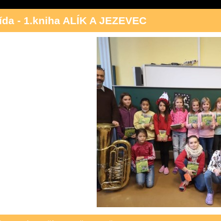
řída - 1.kniha ALÍK A JEZEVEC