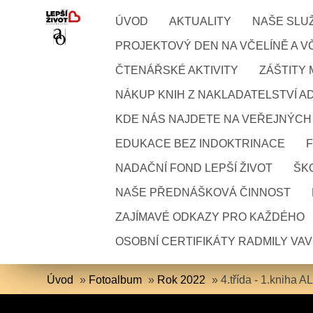
ÚVOD
AKTUALITY
NAŠE SLU
PROJEKTOVÝ DEN NA VČELÍNĚ A VČ
ČTENÁŘSKÉ AKTIVITY
ZÁŠTITY
NÁKUP KNIH Z NAKLADATELSTVÍ A
KDE NÁS NAJDETE NA VEŘEJNÝCH
EDUKACE BEZ INDOKTRINACE
NADAČNÍ FOND LEPŠÍ ŽIVOT
ŠKO
NAŠE PŘEDNÁŠKOVÁ ČINNOST
ZAJÍMAVÉ ODKAZY PRO KAŽDÉHO
OSOBNÍ CERTIFIKÁTY RADMILY VA
Úvod
»
Fotoalbum
»
Rok 2022
»
4.třída - 1.kniha