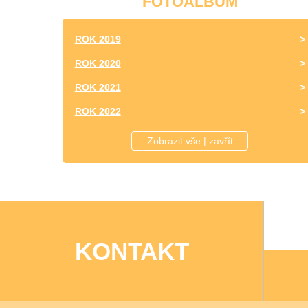
FOTOALBUM
ROK 2019
ROK 2020
ROK 2021
ROK 2022
ROK 2023
Zobrazit vše | zavřít
KONTAKT