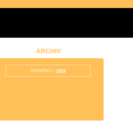
ARCHIV
ČERVENEC /
2026