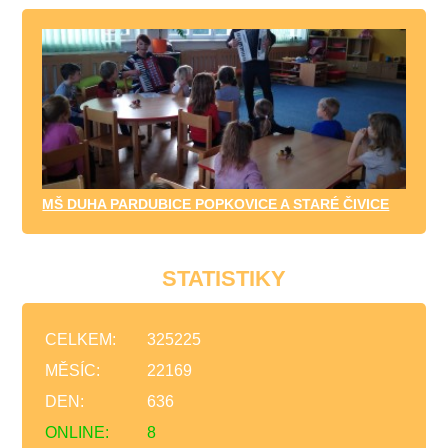
MŠ DUHA PARDUBICE POPKOVICE A STARÉ ČIVICE
STATISTIKY
CELKEM:
325225
MĚSÍC:
22169
DEN:
636
ONLINE:
8