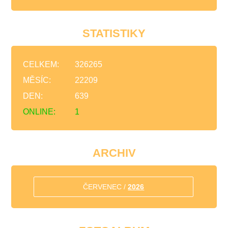
STATISTIKY
CELKEM:
326265
MĚSÍC:
22209
DEN:
639
ONLINE:
1
ARCHIV
ČERVENEC /
2026