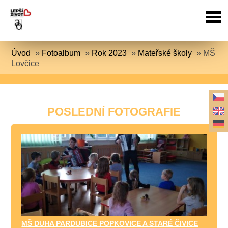
Úvod
»
Fotoalbum
»
Rok 2023
»
Mateřské školy
»
MŠ
Lovčice
POSLEDNÍ FOTOGRAFIE
MŠ DUHA PARDUBICE POPKOVICE A STARÉ ČIVICE