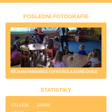
POSLEDNÍ FOTOGRAFIE
MŠ DUHA PARDUBICE POPKOVICE A STARÉ ČIVICE
STATISTIKY
CELKEM:
326448