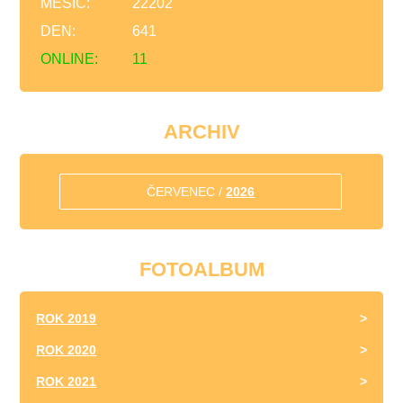
MĚSÍC:
22202
DEN:
641
ONLINE:
11
ARCHIV
ČERVENEC /
2026
FOTOALBUM
ROK 2019
ROK 2020
ROK 2021