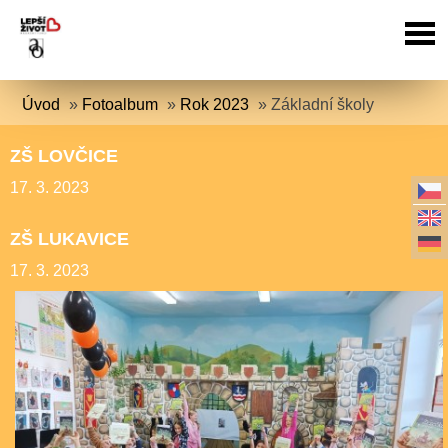
Úvod
»
Fotoalbum
»
Rok 2023
»
Základní školy
ZŠ LOVČICE
17. 3. 2023
ZŠ LUKAVICE
17. 3. 2023