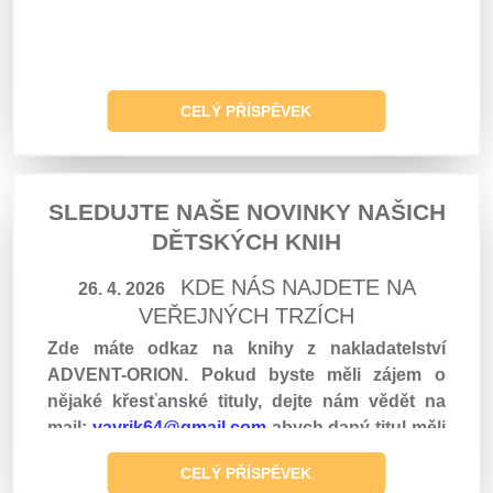
CELÝ PŘÍSPĚVEK
SLEDUJTE NAŠE NOVINKY NAŠICH
DĚTSKÝCH KNIH
KDE NÁS NAJDETE NA
26. 4. 2026
VEŘEJNÝCH TRZÍCH
Zde máte odkaz na knihy z nakladatelství
ADVENT-ORION. Pokud byste měli zájem o
nějaké křesťanské tituly, dejte nám vědět na
mail:
vavrik64@gmail.com
abych daný titul měli
na trzích, protože naší hlavní nabídkou jsou
CELÝ PŘÍSPĚVEK
dětské knihy, které formují charakter vašich