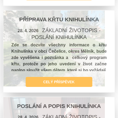
dětí.
PŘÍPRAVA KŘTU KNIHULÍNKA
ZÁKLADNÍ ŽIVOTOPIS -
28. 4. 2026
POSLÁNÍ KNIHULÍNKA
Zde se dozvíte všechny informace o křtu
Knihulínka v obci Čečelice, okres Mělník, bude
zde vyvěšena i pozvánka a celkový program
křtu, protože po jeho uvedení v život začne
naplno sloužit všem dětem, které si ho vyžádají,
aby přišel k nim na návštěvu
CELÝ PŘÍSPĚVEK
POSLÁNÍ A POPIS KNIHULÍNKA
ZÁKLADNÍ ŽIVOTOPIS -
28. 4. 2026