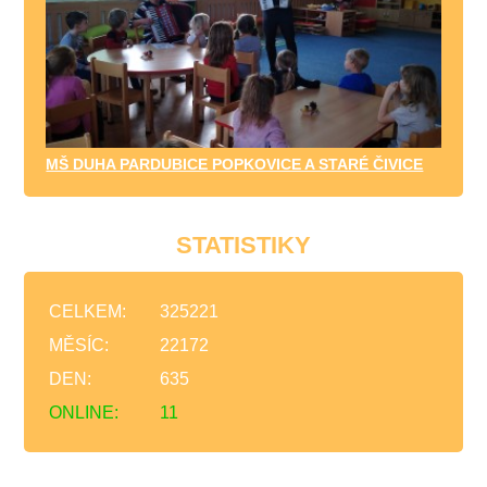
MŠ DUHA PARDUBICE POPKOVICE A STARÉ ČIVICE
STATISTIKY
CELKEM:
325221
MĚSÍC:
22172
DEN:
635
ONLINE:
11