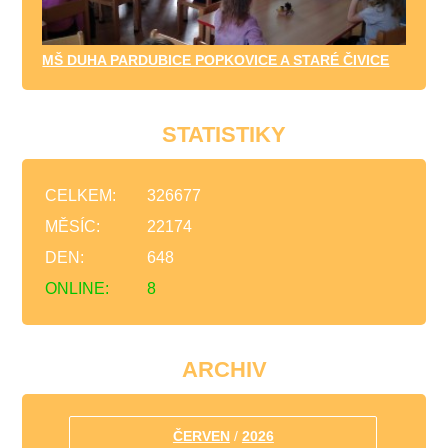
MŠ DUHA PARDUBICE POPKOVICE A STARÉ ČIVICE
STATISTIKY
CELKEM:
326677
MĚSÍC:
22174
DEN:
648
ONLINE:
8
ARCHIV
ČERVEN
/
2026