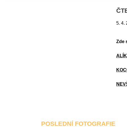
ČT
5. 4.
Zde s
ALÍK
KOC
NEV
POSLEDNÍ FOTOGRAFIE