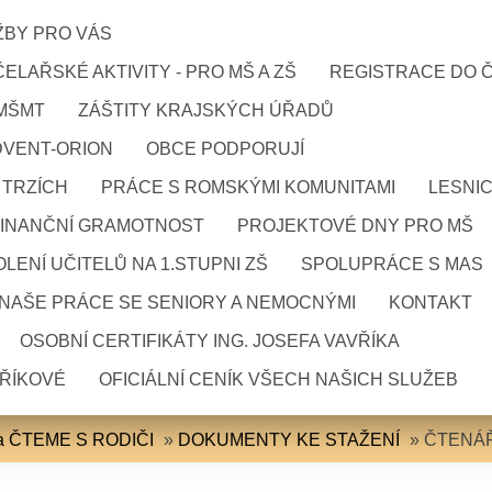
ŽBY PRO VÁS
ELAŘSKÉ AKTIVITY - PRO MŠ A ZŠ
REGISTRACE DO 
 MŠMT
ZÁŠTITY KRAJSKÝCH ÚŘADŮ
DVENT-ORION
OBCE PODPORUJÍ
 TRZÍCH
PRÁCE S ROMSKÝMI KOMUNITAMI
LESNI
FINANČNÍ GRAMOTNOST
PROJEKTOVÉ DNY PRO MŠ
LENÍ UČITELŮ NA 1.STUPNI ZŠ
SPOLUPRÁCE S MAS
NAŠE PRÁCE SE SENIORY A NEMOCNÝMI
KONTAKT
OSOBNÍ CERTIFIKÁTY ING. JOSEFA VAVŘÍKA
VŘÍKOVÉ
OFICIÁLNÍ CENÍK VŠECH NAŠICH SLUŽEB
ita ČTEME S RODIČI
»
DOKUMENTY KE STAŽENÍ
»
ČTENÁ