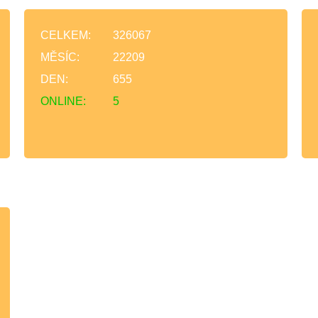
CELKEM:
326067
MĚSÍC:
22209
DEN:
655
ONLINE:
5