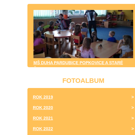
MŠ DUHA PARDUBICE POPKOVICE A STARÉ
ČIVICE
FOTOALBUM
ROK 2019
ROK 2020
ROK 2021
ROK 2022