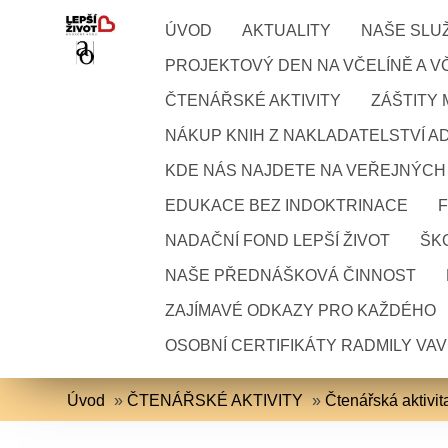
ÚVOD
AKTUALITY
NAŠE SLU
PROJEKTOVÝ DEN NA VČELÍNĚ A VČ
ČTENÁŘSKÉ AKTIVITY
ZÁŠTITY
NÁKUP KNIH Z NAKLADATELSTVÍ A
KDE NÁS NAJDETE NA VEŘEJNÝCH
EDUKACE BEZ INDOKTRINACE
NADAČNÍ FOND LEPŠÍ ŽIVOT
ŠKO
NAŠE PŘEDNÁŠKOVÁ ČINNOST
ZAJÍMAVÉ ODKAZY PRO KAŽDÉHO
OSOBNÍ CERTIFIKÁTY RADMILY VA
Úvod
»
ČTENÁŘSKÉ AKTIVITY
»
Čtenářská aktiv