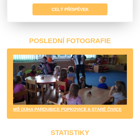
CELÝ PŘÍSPĚVEK
POSLEDNÍ FOTOGRAFIE
MŠ DUHA PARDUBICE POPKOVICE A STARÉ ČIVICE
STATISTIKY