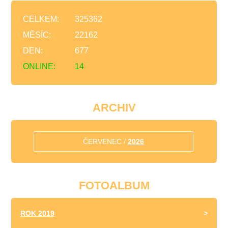
CELKEM:
325362
MĚSÍC:
22162
DEN:
677
ONLINE:
14
ARCHIV
ČERVENEC /
2026
FOTOALBUM
ROK 2019