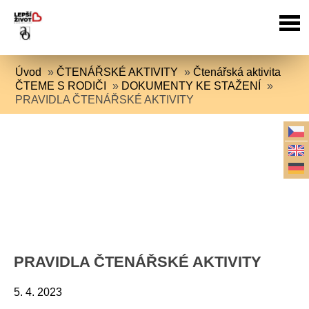
Úvod
»
ČTENÁŘSKÉ AKTIVITY
»
Čtenářská aktivita
ČTEME S RODIČI
»
DOKUMENTY KE STAŽENÍ
»
PRAVIDLA ČTENÁŘSKÉ AKTIVITY
PRAVIDLA ČTENÁŘSKÉ AKTIVITY
5. 4. 2023