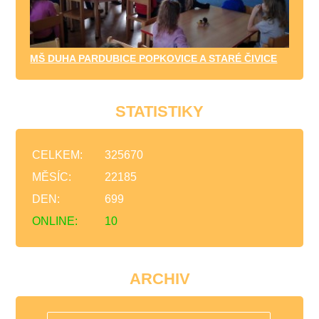
MŠ DUHA PARDUBICE POPKOVICE A STARÉ ČIVICE
STATISTIKY
CELKEM:
325670
MĚSÍC:
22185
DEN:
699
ONLINE:
10
ARCHIV