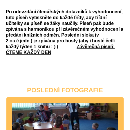
Po odevzdání čtenářských dotazníků k vyhodnocení,
tuto píseň vytiskněte do každé třídy, aby třídní
učitelky se píseň se žáky naučily. Píseň pak bude
zpívána s harmonikou při závěrečném vyhodnocení a
předání knižních odměn. Poslední sloka (v
2.os.č.jedn.) je zpívána pro hosty (aby i hosté četli
každý týden 1 knihu :-) )
Závěrečná píseň:
ČTEME KAŽDÝ DEN
POSLEDNÍ FOTOGRAFIE