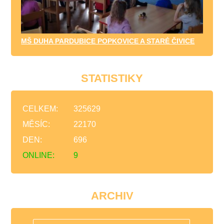
MŠ DUHA PARDUBICE POPKOVICE A STARÉ ČIVICE
STATISTIKY
CELKEM:
325629
MĚSÍC:
22170
DEN:
696
ONLINE:
9
ARCHIV