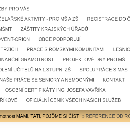
ŽBY PRO VÁS
ELAŘSKÉ AKTIVITY - PRO MŠ A ZŠ
REGISTRACE DO 
 MŠMT
ZÁŠTITY KRAJSKÝCH ÚŘADŮ
DVENT-ORION
OBCE PODPORUJÍ
 TRZÍCH
PRÁCE S ROMSKÝMI KOMUNITAMI
LESNI
FINANČNÍ GRAMOTNOST
PROJEKTOVÉ DNY PRO MŠ
LENÍ UČITELŮ NA 1.STUPNI ZŠ
SPOLUPRÁCE S MAS
NAŠE PRÁCE SE SENIORY A NEMOCNÝMI
KONTAKT
OSOBNÍ CERTIFIKÁTY ING. JOSEFA VAVŘÍKA
VŘÍKOVÉ
OFICIÁLNÍ CENÍK VŠECH NAŠICH SLUŽEB
amotnost MAMI, TATI, POJĎME SI ČÍST
»
REFERENCE OD R