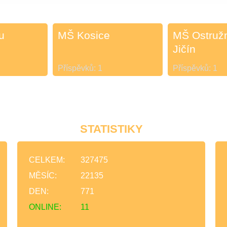
u
MŠ Kosice
MŠ Ostružn
Jičín
Příspěvků:
1
Příspěvků:
1
STATISTIKY
CELKEM:
327475
MĚSÍC:
22135
DEN:
771
ONLINE:
11