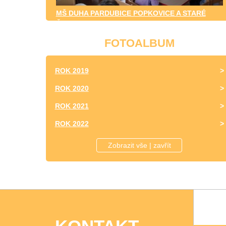
MŠ DUHA PARDUBICE POPKOVICE A STARÉ
ČIVICE
FOTOALBUM
ROK 2019
ROK 2020
ROK 2021
ROK 2022
ROK 2023
Zobrazit vše | zavřít