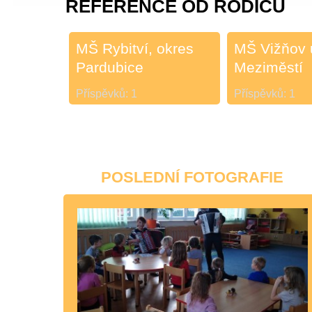
REFERENCE OD RODIČŮ
MŠ Rybitví, okres
MŠ Vižňov 
Pardubice
Meziměstí
Příspěvků:
1
Příspěvků:
1
POSLEDNÍ FOTOGRAFIE