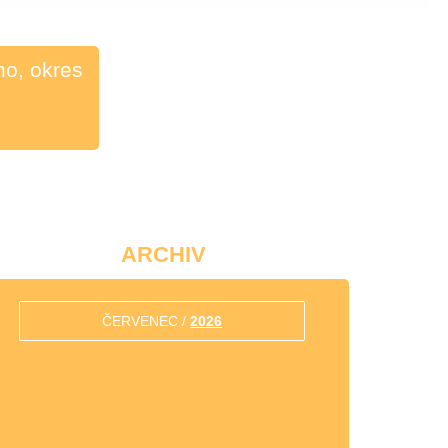
o, okres
ARCHIV
ČERVENEC /
2026