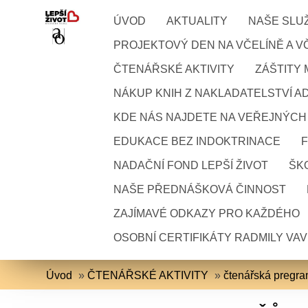
ÚVOD
AKTUALITY
NAŠE SLU
PROJEKTOVÝ DEN NA VČELÍNĚ A VČ
ČTENÁŘSKÉ AKTIVITY
ZÁŠTITY
NÁKUP KNIH Z NAKLADATELSTVÍ A
KDE NÁS NAJDETE NA VEŘEJNÝCH
EDUKACE BEZ INDOKTRINACE
NADAČNÍ FOND LEPŠÍ ŽIVOT
ŠKO
NAŠE PŘEDNÁŠKOVÁ ČINNOST
ZAJÍMAVÉ ODKAZY PRO KAŽDÉHO
OSOBNÍ CERTIFIKÁTY RADMILY VA
Úvod
»
ČTENÁŘSKÉ AKTIVITY
»
čtenářská pregr