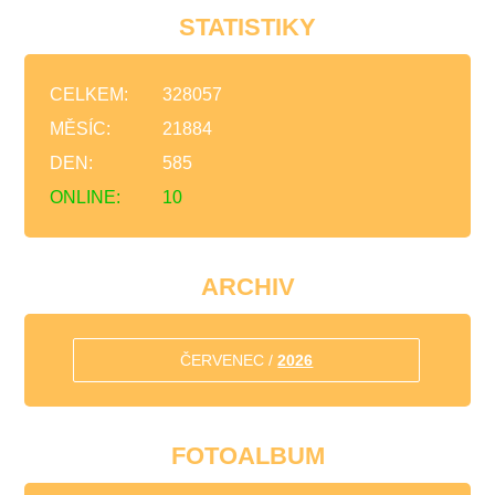
STATISTIKY
CELKEM:
328057
MĚSÍC:
21884
DEN:
585
ONLINE:
10
ARCHIV
ČERVENEC /
2026
FOTOALBUM