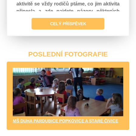
aktivitě se vždy rodičů ptáme, co jim aktivita
přinesla a zde najdete názory některých
rodičů z příslušné MŠ.
CELÝ PŘÍSPĚVEK
POSLEDNÍ FOTOGRAFIE
MŠ DUHA PARDUBICE POPKOVICE A STARÉ ČIVICE