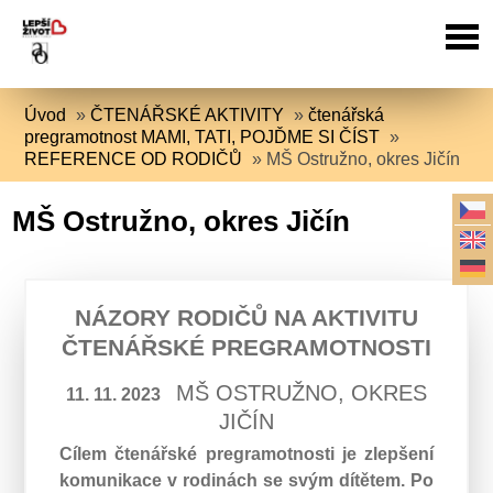
Úvod
»
ČTENÁŘSKÉ AKTIVITY
»
čtenářská
pregramotnost MAMI, TATI, POJĎME SI ČÍST
»
REFERENCE OD RODIČŮ
»
MŠ Ostružno, okres Jičín
MŠ Ostružno, okres Jičín
NÁZORY RODIČŮ NA AKTIVITU
ČTENÁŘSKÉ PREGRAMOTNOSTI
MŠ OSTRUŽNO, OKRES
11. 11. 2023
JIČÍN
Cílem čtenářské pregramotnosti je zlepšení
komunikace v rodinách se svým dítětem. Po