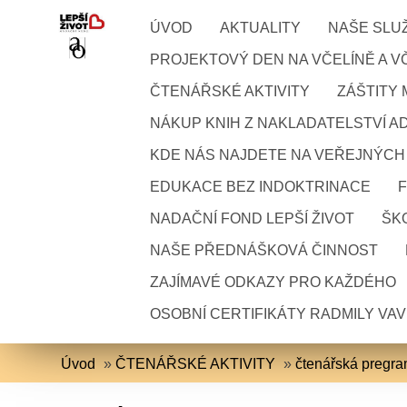
ÚVOD
AKTUALITY
NAŠE SLU
PROJEKTOVÝ DEN NA VČELÍNĚ A VČ
ČTENÁŘSKÉ AKTIVITY
ZÁŠTITY
NÁKUP KNIH Z NAKLADATELSTVÍ A
KDE NÁS NAJDETE NA VEŘEJNÝCH
EDUKACE BEZ INDOKTRINACE
NADAČNÍ FOND LEPŠÍ ŽIVOT
ŠKO
NAŠE PŘEDNÁŠKOVÁ ČINNOST
ZAJÍMAVÉ ODKAZY PRO KAŽDÉHO
OSOBNÍ CERTIFIKÁTY RADMILY VA
Úvod
»
ČTENÁŘSKÉ AKTIVITY
»
čtenářská pregr