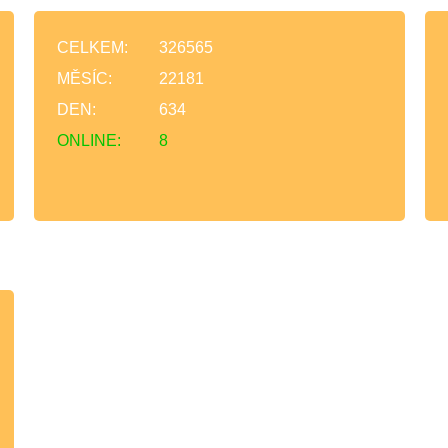
CELKEM:
326565
MĚSÍC:
22181
DEN:
634
ONLINE:
8