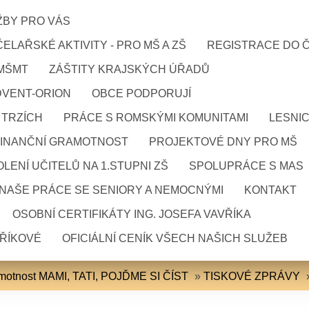
ŽBY PRO VÁS
ELAŘSKÉ AKTIVITY - PRO MŠ A ZŠ
REGISTRACE DO 
 MŠMT
ZÁŠTITY KRAJSKÝCH ÚŘADŮ
DVENT-ORION
OBCE PODPORUJÍ
 TRZÍCH
PRÁCE S ROMSKÝMI KOMUNITAMI
LESNI
FINANČNÍ GRAMOTNOST
PROJEKTOVÉ DNY PRO MŠ
LENÍ UČITELŮ NA 1.STUPNI ZŠ
SPOLUPRÁCE S MAS
NAŠE PRÁCE SE SENIORY A NEMOCNÝMI
KONTAKT
OSOBNÍ CERTIFIKÁTY ING. JOSEFA VAVŘÍKA
VŘÍKOVÉ
OFICIÁLNÍ CENÍK VŠECH NAŠICH SLUŽEB
amotnost MAMI, TATI, POJĎME SI ČÍST
»
TISKOVÉ ZPRÁVY