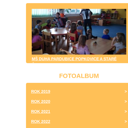
MŠ DUHA PARDUBICE POPKOVICE A STARÉ
ČIVICE
FOTOALBUM
ROK 2019
ROK 2020
ROK 2021
ROK 2022